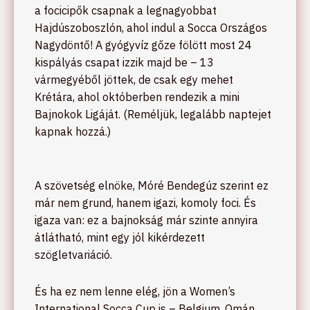
a focicipők csapnak a legnagyobbat
Hajdúszoboszlón, ahol indul a Socca Országos
Nagydöntő! A gyógyvíz gőze fölött most 24
kispályás csapat izzik majd be – 13
vármegyéből jöttek, de csak egy mehet
Krétára, ahol októberben rendezik a mini
Bajnokok Ligáját. (Reméljük, legalább naptejet
kapnak hozzá.)
A szövetség elnöke, Móré Bendegúz szerint ez
már nem grund, hanem igazi, komoly foci. És
igaza van: ez a bajnokság már szinte annyira
átlátható, mint egy jól kikérdezett
szögletvariáció.
És ha ez nem lenne elég, jön a Women’s
International Socca Cup is – Belgium, Omán,