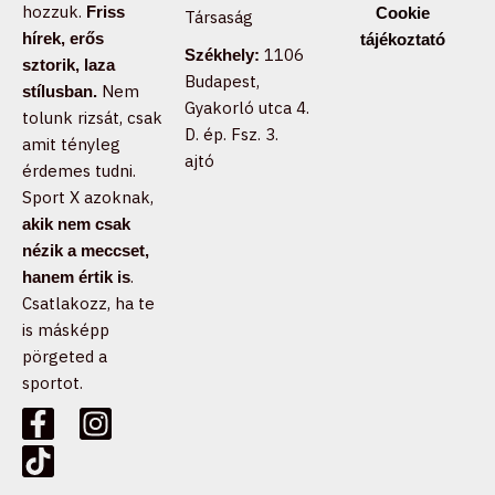
hozzuk.
Friss
Cookie
Társaság
hírek, erős
tájékoztató
1106
Székhely:
sztorik, laza
Budapest,
Nem
stílusban.
Gyakorló utca 4.
tolunk rizsát, csak
D. ép. Fsz. 3.
amit tényleg
ajtó
érdemes tudni.
Sport X azoknak,
akik nem csak
nézik a meccset,
.
hanem értik is
Csatlakozz, ha te
is másképp
pörgeted a
sportot.
F
T
I
a
i
n
c
k
s
e
t
t