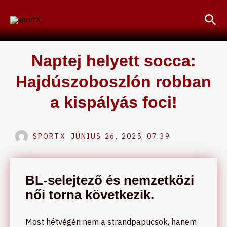
Skip
Sea
to
content
Naptej helyett socca:
Hajdúszoboszlón robban
a kispályás foci!
SPORTX
JÚNIUS 26, 2025
07:39
BL-selejtező és nemzetközi
női torna következik.
Most hétvégén nem a strandpapucsok, hanem