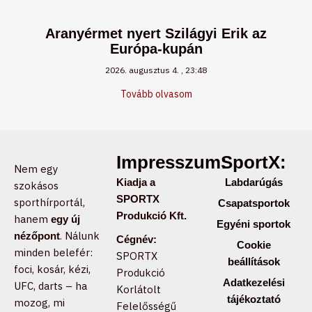
Aranyérmet nyert Szilágyi Erik az
Európa-kupán
2026. augusztus 4.
23:48
Tovább olvasom
Impresszum:
SportX:
Nem egy
Kiadja a
Labdarúgás
szokásos
SPORTX
sporthírportál,
Csapatsportok
Produkció Kft.
hanem
egy új
Egyéni sportok
. Nálunk
nézőpont
Cégnév:
Cookie
minden belefér:
SPORTX
beállítások
foci, kosár, kézi,
Produkció
Adatkezelési
UFC, darts – ha
Korlátolt
tájékoztató
mozog, mi
Felelősségű