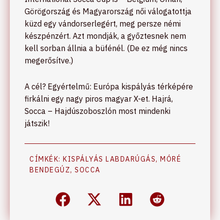
Görögország és Magyarország női válogatottja
küzd egy vándorserlegért, meg persze némi
készpénzért. Azt mondják, a győztesnek nem
kell sorban állnia a büfénél. (De ez még nincs
megerősítve.)
A cél? Egyértelmű: Európa kispályás térképére
firkálni egy nagy piros magyar X-et. Hajrá,
Socca – Hajdúszoboszlón most mindenki
játszik!
CÍMKÉK:
KISPÁLYÁS LABDARÚGÁS
,
MÓRÉ
BENDEGÚZ
,
SOCCA