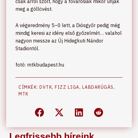
csak arról szólt, hogy a fővárosiak mikor unják
meg a góllövést.
A végeredmény 5–0 lett, a Diósgyőr pedig még
mindig keresi az idény első győzelmét… valahol
nagyon messze az Új Hidegkuti Nándor
Stadiontól.
fotó: mtkbudapest.hu
CÍMKÉK:
DVTK
,
FIZZ LIGA
,
LABDARÚGÁS
,
MTK
Legfrissebb híreink