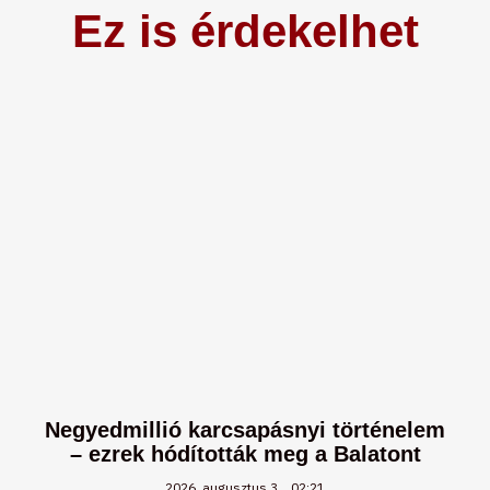
Ez is érdekelhet
Negyedmillió karcsapásnyi történelem
– ezrek hódították meg a Balatont
2026. augusztus 3.
02:21