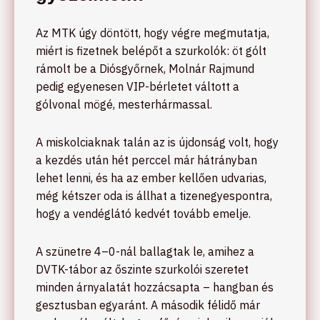
Az MTK úgy döntött, hogy végre megmutatja,
miért is fizetnek belépőt a szurkolók: öt gólt
rámolt be a Diósgyőrnek, Molnár Rajmund
pedig egyenesen VIP-bérletet váltott a
gólvonal mögé, mesterhármassal.
A miskolciaknak talán az is újdonság volt, hogy
a kezdés után hét perccel már hátrányban
lehet lenni, és ha az ember kellően udvarias,
még kétszer oda is állhat a tizenegyespontra,
hogy a vendéglátó kedvét tovább emelje.
A szünetre 4–0-nál ballagtak le, amihez a
DVTK-tábor az őszinte szurkolói szeretet
minden árnyalatát hozzácsapta – hangban és
gesztusban egyaránt. A második félidő már