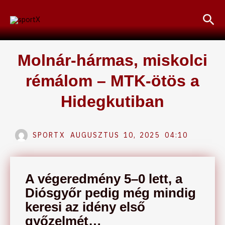
Skip
Sea
to
content
Molnár-hármas, miskolci
rémálom – MTK-ötös a
Hidegkutiban
SPORTX
AUGUSZTUS 10, 2025
04:10
A végeredmény 5–0 lett, a
Diósgyőr pedig még mindig
keresi az idény első
győzelmét…