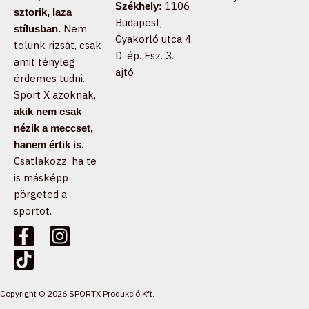
1106
Székhely:
sztorik, laza
Budapest,
Nem
stílusban.
Gyakorló utca 4.
tolunk rizsát, csak
D. ép. Fsz. 3.
amit tényleg
ajtó
érdemes tudni.
Sport X azoknak,
akik nem csak
nézik a meccset,
.
hanem értik is
Csatlakozz, ha te
is másképp
pörgeted a
sportot.
F
T
I
a
i
n
c
k
s
e
t
t
b
o
a
Copyright © 2026 SPORTX Produkció Kft.