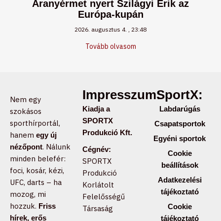
Aranyérmet nyert Szilágyi Erik az
Európa-kupán
2026. augusztus 4.
23:48
Tovább olvasom
Impresszum:
SportX:
Nem egy
Kiadja a
Labdarúgás
szokásos
SPORTX
sporthírportál,
Csapatsportok
Produkció Kft.
hanem
egy új
Egyéni sportok
. Nálunk
nézőpont
Cégnév:
Cookie
minden belefér:
SPORTX
beállítások
foci, kosár, kézi,
Produkció
Adatkezelési
UFC, darts – ha
Korlátolt
tájékoztató
mozog, mi
Felelősségű
hozzuk.
Friss
Cookie
Társaság
hírek, erős
tájékoztató