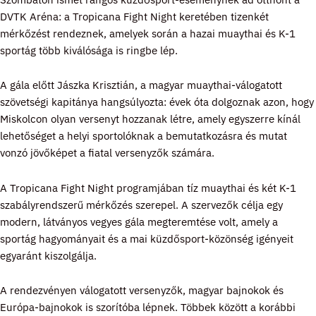
DVTK Aréna: a Tropicana Fight Night keretében tizenkét
mérkőzést rendeznek, amelyek során a hazai muaythai és K-1
sportág több kiválósága is ringbe lép.
A gála előtt Jászka Krisztián, a magyar muaythai-válogatott
szövetségi kapitánya hangsúlyozta: évek óta dolgoznak azon, hogy
Miskolcon olyan versenyt hozzanak létre, amely egyszerre kínál
lehetőséget a helyi sportolóknak a bemutatkozásra és mutat
vonzó jövőképet a fiatal versenyzők számára.
A Tropicana Fight Night programjában tíz muaythai és két K-1
szabályrendszerű mérkőzés szerepel. A szervezők célja egy
modern, látványos vegyes gála megteremtése volt, amely a
sportág hagyományait és a mai küzdősport-közönség igényeit
egyaránt kiszolgálja.
A rendezvényen válogatott versenyzők, magyar bajnokok és
Európa-bajnokok is szorítóba lépnek. Többek között a korábbi