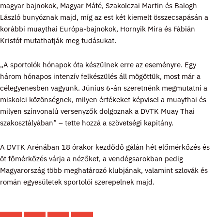
magyar bajnokok, Magyar Máté, Szakolczai Martin és Balogh
László bunyóznak majd, míg az est két kiemelt összecsapásán a
korábbi muaythai Európa-bajnokok, Hornyik Mira és Fábián
Kristóf mutathatják meg tudásukat.
„A sportolók hónapok óta készülnek erre az eseményre. Egy
három hónapos intenzív felkészülés áll mögöttük, most már a
célegyenesben vagyunk. Június 6-án szeretnénk megmutatni a
miskolci közönségnek, milyen értékeket képvisel a muaythai és
milyen színvonalú versenyzők dolgoznak a DVTK Muay Thai
szakosztályában” – tette hozzá a szövetségi kapitány.
A DVTK Arénában 18 órakor kezdődő gálán hét előmérkőzés és
öt főmérkőzés várja a nézőket, a vendégsarokban pedig
Magyarország több meghatározó klubjának, valamint szlovák és
román egyesületek sportolói szerepelnek majd.