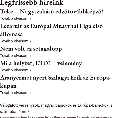
Legfrissebb híreink
Teke – Nagyszabású edzőtovábbképző!
Tovább olvasom »
Lezárult az Európai Muaythai Liga első
állomása
Tovább olvasom »
Nem volt ez sétagalopp
Tovább olvasom »
Mi a helyzet, ETO? – vélemény
Tovább olvasom »
Aranyérmet nyert Szilágyi Erik az Európa-
kupán
Tovább olvasom »
Válogatott versenyzők, magyar bajnokok és Európa-bajnokok is
szorítóba lépnek.
Szombaton ismét rangos küzdősport-eseménynek ad otthont a