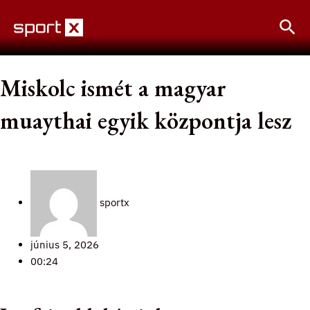
Skip
Sea
to
content
Miskolc ismét a magyar
muaythai egyik központja lesz
sportx
június 5, 2026
00:24