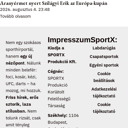
Aranyérmet nyert Szilágyi Erik az Európa-kupán
2026. augusztus 4.
23:48
Tovább olvasom
Impresszum:
SportX:
Nem egy szokásos
Kiadja a
Labdarúgás
sporthírportál,
SPORTX
hanem
egy új
Csapatsportok
Produkció Kft.
nézőpont
. Nálunk
Egyéni sportok
minden belefér:
Cégnév:
Cookie
foci, kosár, kézi,
SPORTX
beállítások
UFC, darts – ha
Produkció
Adatkezelési
mozog, mi hozzuk.
Korlátolt
tájékoztató
Friss hírek, erős
Felelősségű
sztorik, laza
Cookie
Társaság
stílusban.
Nem
tájékoztató
Székhely:
1106
tolunk rizsát, csak
Budapest,
amit tényleg