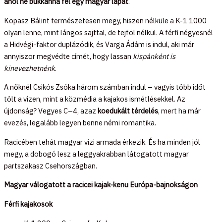
ahol ne bukkanna fel egy magyar lapát
.
Kopasz Bálint természetesen megy, hiszen nélküle a K-1 1000
olyan lenne, mint lángos sajttal, de tejföl nélkül. A férfi négyesnél
a Hidvégi-faktor duplázódik, és Varga Ádám is indul, aki már
annyiszor megvédte címét, hogy lassan
kispánként is
kinevezhetnénk
.
A nőknél Csikós Zsóka három számban indul – vagyis több időt
tölt a vízen, mint a közmédia a kajakos ismétlésekkel. Az
újdonság? Vegyes C–4, azaz
koedukált térdelés
, mert ha már
evezés, legalább legyen benne némi romantika.
Racicében tehát magyar vízi armada érkezik. És ha minden jól
megy, a dobogó lesz a leggyakrabban látogatott magyar
partszakasz Csehországban.
Magyar válogatott a racicei kajak-kenu Európa-bajnokságon
Férfi kajakosok