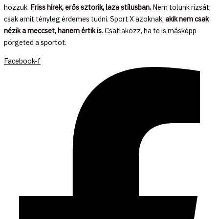
hozzuk.
Friss hírek, erős sztorik, laza stílusban.
Nem tolunk rizsát,
csak amit tényleg érdemes tudni. Sport X azoknak,
akik nem csak
nézik a meccset, hanem értik is
. Csatlakozz, ha te is másképp
pörgeted a sportot.
Facebook-f