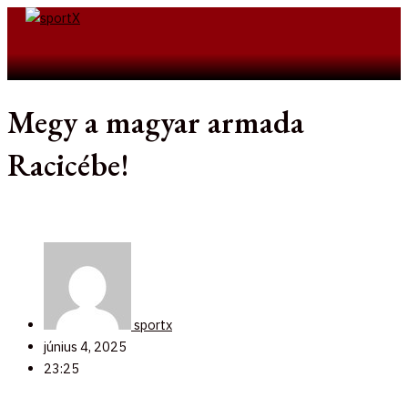
Skip
to
Search
content
Megy a magyar armada
Racicébe!
sportx
június 4, 2025
23:25