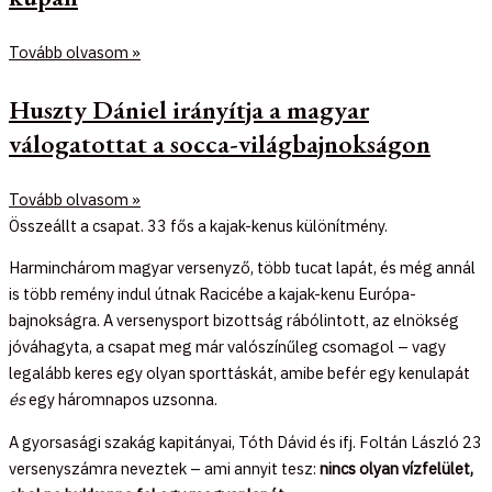
Tovább olvasom »
Huszty Dániel irányítja a magyar
válogatottat a socca-világbajnokságon
Tovább olvasom »
Összeállt a csapat. 33 fős a kajak-kenus különítmény.
Harminchárom magyar versenyző, több tucat lapát, és még annál
is több remény indul útnak Racicébe a kajak-kenu Európa-
bajnokságra. A versenysport bizottság rábólintott, az elnökség
jóváhagyta, a csapat meg már valószínűleg csomagol – vagy
legalább keres egy olyan sporttáskát, amibe befér egy kenulapát
és
egy háromnapos uzsonna.
A gyorsasági szakág kapitányai, Tóth Dávid és ifj. Foltán László 23
versenyszámra neveztek – ami annyit tesz:
nincs olyan vízfelület,