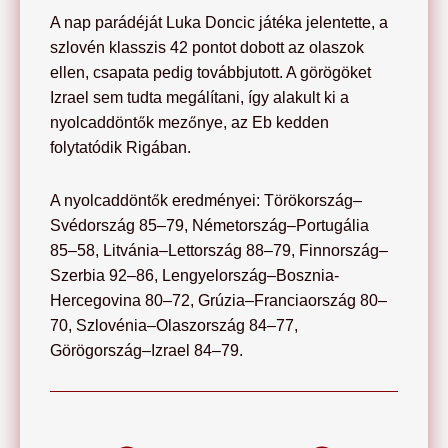
A nap parádéját Luka Doncic játéka jelentette, a
szlovén klasszis 42 pontot dobott az olaszok
ellen, csapata pedig továbbjutott. A görögöket
Izrael sem tudta megálítani, így alakult ki a
nyolcaddöntők mezőnye, az Eb kedden
folytatódik Rigában.
A nyolcaddöntők eredményei: Törökország–
Svédország 85–79, Németország–Portugália
85–58, Litvánia–Lettország 88–79, Finnország–
Szerbia 92–86, Lengyelország–Bosznia-
Hercegovina 80–72, Grúzia–Franciaország 80–
70, Szlovénia–Olaszország 84–77,
Görögország–Izrael 84–79.