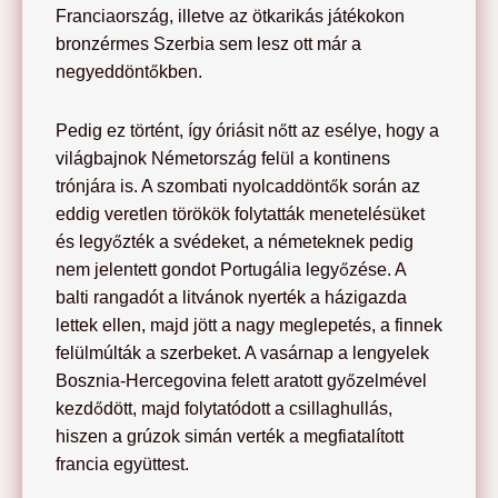
Franciaország, illetve az ötkarikás játékokon
bronzérmes Szerbia sem lesz ott már a
negyeddöntőkben.
Pedig ez történt, így óriásit nőtt az esélye, hogy a
világbajnok Németország felül a kontinens
trónjára is. A szombati nyolcaddöntők során az
eddig veretlen törökök folytatták menetelésüket
és legyőzték a svédeket, a németeknek pedig
nem jelentett gondot Portugália legyőzése. A
balti rangadót a litvánok nyerték a házigazda
lettek ellen, majd jött a nagy meglepetés, a finnek
felülmúlták a szerbeket. A vasárnap a lengyelek
Bosznia-Hercegovina felett aratott győzelmével
kezdődött, majd folytatódott a csillaghullás,
hiszen a grúzok simán verték a megfiatalított
francia együttest.