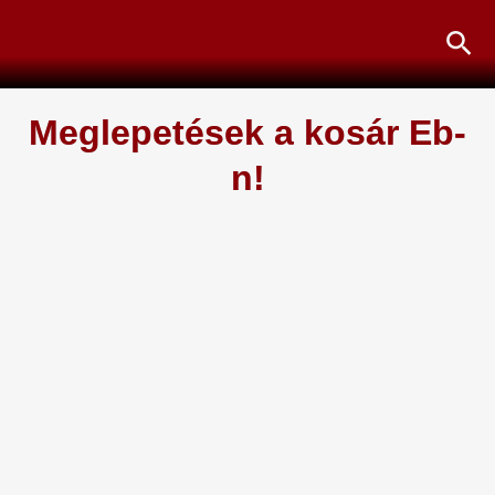
Skip
Sea
to
content
Meglepetések a kosár Eb-
n!