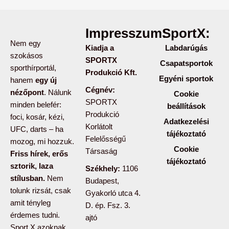
Impresszum:
SportX:
Nem egy
Kiadja a
Labdarúgás
szokásos
SPORTX
Csapatsportok
sporthírportál,
Produkció Kft.
Egyéni sportok
hanem
egy új
Cégnév:
nézőpont
. Nálunk
Cookie
SPORTX
minden belefér:
beállítások
Produkció
foci, kosár, kézi,
Adatkezelési
Korlátolt
UFC, darts – ha
tájékoztató
Felelősségű
mozog, mi hozzuk.
Cookie
Társaság
Friss hírek, erős
tájékoztató
sztorik, laza
Székhely:
1106
stílusban.
Nem
Budapest,
tolunk rizsát, csak
Gyakorló utca 4.
amit tényleg
D. ép. Fsz. 3.
érdemes tudni.
ajtó
Sport X azoknak,