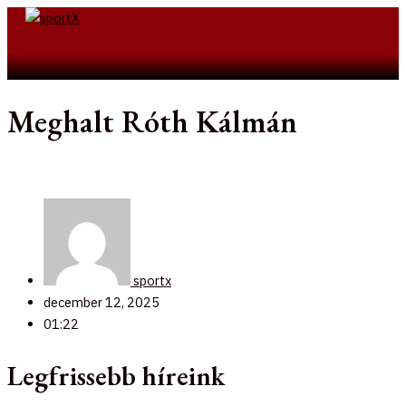
Skip
to
Search
content
Meghalt Róth Kálmán
sportx
december 12, 2025
01:22
Legfrissebb híreink