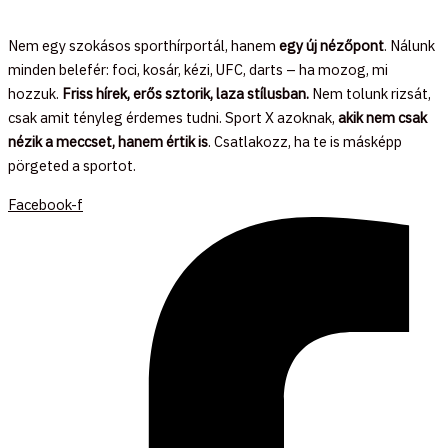
Nem egy szokásos sporthírportál, hanem
egy új nézőpont
. Nálunk
minden belefér: foci, kosár, kézi, UFC, darts – ha mozog, mi
hozzuk.
Friss hírek, erős sztorik, laza stílusban.
Nem tolunk rizsát,
csak amit tényleg érdemes tudni. Sport X azoknak,
akik nem csak
nézik a meccset, hanem értik is
. Csatlakozz, ha te is másképp
pörgeted a sportot.
Facebook-f