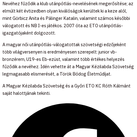
Nevéhez fűződik a klub utánpótlás-nevelésének megerősítése; az
elmúlt két évtizedben olyan kiválóságok kerültek ki a keze alól,
mint Görbicz Anita és Pálinger Katalin, valamint számos későbbi
válogatott és NB I-es játékos. 2007 óta az ETO utánpótlás-
igazgatójaként dolgozott.
A magyar női utánpótlás-válogatottak szövetségi edzőjeként
több világversenyen is eredményesen szerepelt: junior vb-
bronzérem, U19-es Eb-ezüst, valamint több értékes helyezés
fűződik a nevéhez. Idén vehette át a Magyar Kézilabda Szövetség
legmagasabb elismerését, a Török Bódog Életműdíjat.
A Magyar Kézilabda Szövetség és a Győri ETO KC Róth Kálmánt
saját halottjának tekinti.