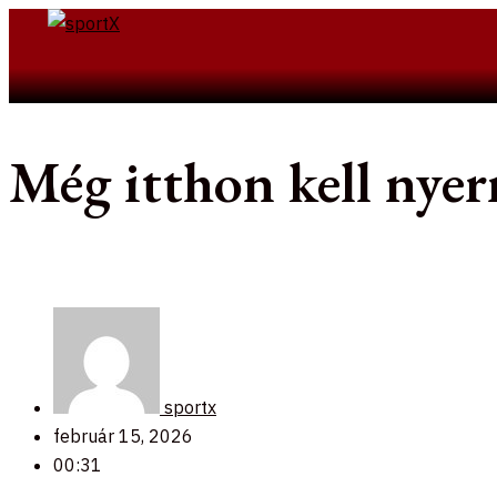
Skip
to
Search
content
Még itthon kell nye
sportx
február 15, 2026
00:31