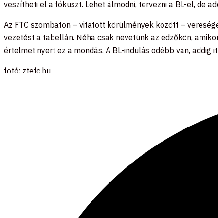
veszítheti el a fókuszt. Lehet álmodni, tervezni a BL-el, de a
Az FTC szombaton – vitatott körülmények között – vereséget
vezetést a tabellán. Néha csak nevetünk az edzőkön, amikor
értelmet nyert ez a mondás. A BL-indulás odébb van, addig it
fotó: ztefc.hu