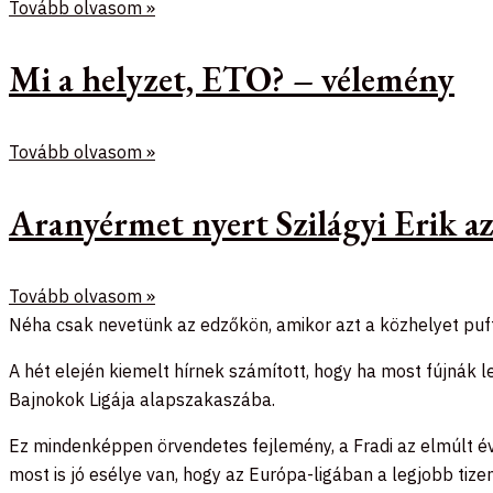
Tovább olvasom »
Mi a helyzet, ETO? – vélemény
Tovább olvasom »
Aranyérmet nyert Szilágyi Erik 
Tovább olvasom »
Néha csak nevetünk az edzőkön, amikor azt a közhelyet puffo
A hét elején kiemelt hírnek számított, hogy ha most fújnák
Bajnokok Ligája alapszakaszába.
Ez mindenképpen örvendetes fejlemény, a Fradi az elmúlt év
most is jó esélye van, hogy az Európa-ligában a legjobb ti