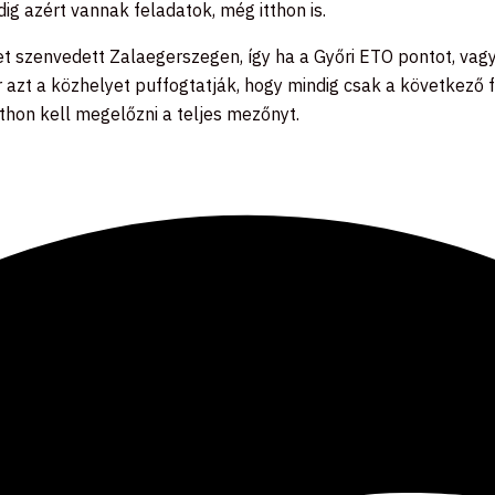
ddig azért vannak feladatok, még itthon is.
 szenvedett Zalaegerszegen, így ha a Győri ETO pontot, vagy
 azt a közhelyet puffogtatják, hogy mindig csak a következő 
thon kell megelőzni a teljes mezőnyt.