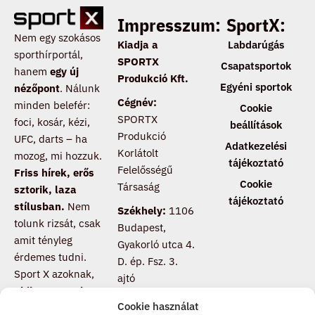
Impresszum:
SportX:
Nem egy szokásos
Kiadja a
Labdarúgás
sporthírportál,
SPORTX
Csapatsportok
hanem
egy új
Produkció Kft.
Egyéni sportok
nézőpont
. Nálunk
Cégnév:
minden belefér:
Cookie
SPORTX
foci, kosár, kézi,
beállítások
Produkció
UFC, darts – ha
Adatkezelési
Korlátolt
mozog, mi hozzuk.
tájékoztató
Felelősségű
Friss hírek, erős
Cookie
Társaság
sztorik, laza
tájékoztató
stílusban.
Nem
Székhely:
1106
tolunk rizsát, csak
Budapest,
amit tényleg
Gyakorló utca 4.
érdemes tudni.
D. ép. Fsz. 3.
Sport X azoknak,
ajtó
akik nem csak
Cookie használat
nézik a meccset,