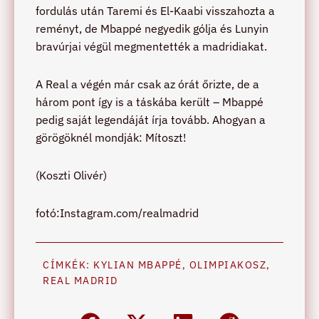
fordulás után Taremi és El-Kaabi visszahozta a
reményt, de Mbappé negyedik gólja és Lunyin
bravúrjai végül megmentették a madridiakat.
A Real a végén már csak az órát őrizte, de a
három pont így is a táskába került – Mbappé
pedig saját legendáját írja tovább. Ahogyan a
görögöknél mondják: Mítoszt!
(Koszti Olivér)
fotó:Instagram.com/realmadrid
CÍMKÉK:
KYLIAN MBAPPÉ
,
OLIMPIAKOSZ
,
REAL MADRID