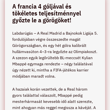
A francia 4 góljával és
tökéletes teljesítménnyel
győzte le a görögöket!
Labdarúgás – A Real Madrid a Bajnokok Ligája 5.
fordulójában végre összeszedte magát
Görögországban, és egy hét gólra kalibrált
hullámvasúton 4–3-ra legyőzte az Olimpiakoszt.
A szezon egyik legőrültebb BL-meccsét Kylian
Mbappé egymaga rendezte – négy találatával
úgy nézett ki, mintha a FIFA-játékos karrier
módjában maradt volna.
A hazaiak korán vezettek, de a Real három
gyors találattal válaszolt, Mbappé pedig
mesterhármasát kevesebb idő alatt szerezte,
mint ahogyan más reggel megissza a kávéját. A