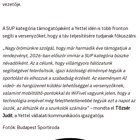
vezetője.
A SUP kategória támogatójaként a Yettel idén is több fronton
segíti a versenyzőket, hogy a táv teljesítésére tudjanak fókuszálni.
„Nagy örömünkre szolgál, hogy már harmadik éve támogatjuk a
rendezvényt, 2026-ban először immár a SUP kategória büszke
névadóiként. Az a célunk, hogy villámgyors hálózatunk
segítségével felerősítsük, igazi közösségi élménnyé tegyük a
sportolást és elhozzuk a szabadság érzését. Az eseményen AI
videó- és hangüzenet küldési lehetőséggel a versenyzőknek,
valamint mobiltöltő-pontokkal és WiFivel vagyunk jelen, hogy a
technológia erejével még felejthetetlenebbé tegyük ezt a napot az
úszók, az áthúzók és a szurkolók számára” –
mondta el
Tőzsér
Judit
, a Yettel vállalati kommunikációs igazgatója.
Fotók: Budapest Sportiroda