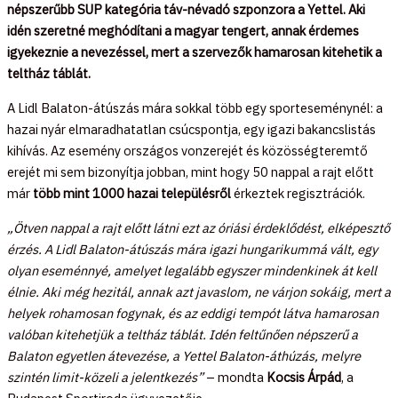
népszerűbb SUP kategória táv-névadó szponzora a Yettel. Aki
idén szeretné meghódítani a magyar tengert, annak érdemes
igyekeznie a nevezéssel, mert a szervezők hamarosan kitehetik a
teltház táblát.
A Lidl Balaton-átúszás mára sokkal több egy sporteseménynél: a
hazai nyár elmaradhatatlan csúcspontja, egy igazi bakancslistás
kihívás. Az esemény országos vonzerejét és közösségteremtő
erejét mi sem bizonyítja jobban, mint hogy 50 nappal a rajt előtt
már
több mint 1000 hazai településről
érkeztek regisztrációk.
„Ötven nappal a rajt előtt látni ezt az óriási érdeklődést, elképesztő
érzés. A Lidl Balaton-átúszás mára igazi hungarikummá vált, egy
olyan eseménnyé, amelyet legalább egyszer mindenkinek át kell
élnie. Aki még hezitál, annak azt javaslom, ne várjon sokáig, mert a
helyek rohamosan fogynak, és az eddigi tempót látva hamarosan
valóban kitehetjük a teltház táblát. Idén feltűnően népszerű a
Balaton egyetlen átevezése, a Yettel Balaton-áthúzás, melyre
szintén limit-közeli a jelentkezés”
– mondta
Kocsis Árpád
, a