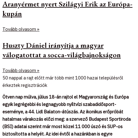
Aranyérmet nyert Szilágyi Erik az Európa-
kupán
Tovább olvasom »
Huszty Dániel irányítja a magyar
válogatottat a socca-világbajnokságon
Tovább olvasom »
50 nappal a rajt előtt már több mint 1000 hazai településről
érkeztek regisztrációk
Ötven nap múlva, július 18-án rajtol el Magyarország és Európa
egyik legrégebbi és legnagyobb nyíltvízi szabadidősport-
eseménye, a 44. Lidl Balaton-átúszás. Az ikonikus erőpróbát
hatalmas várakozás előzi meg: a szervező Budapest Sportiroda
(BSI) adatai szerint már most közel 11 000 úszó és SUP-os
biztosította a helyét. Az idei évtől a hazánkban is egyre