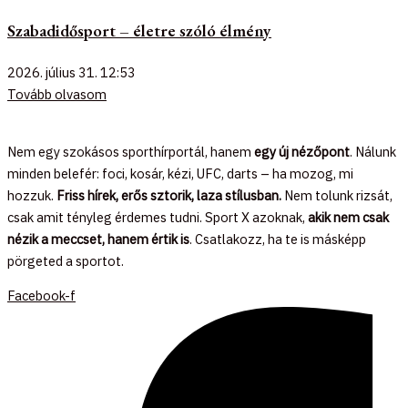
Szabadidősport – életre szóló élmény
2026. július 31.
12:53
Tovább olvasom
Nem egy szokásos sporthírportál, hanem
egy új nézőpont
. Nálunk
minden belefér: foci, kosár, kézi, UFC, darts – ha mozog, mi
hozzuk.
Friss hírek, erős sztorik, laza stílusban.
Nem tolunk rizsát,
csak amit tényleg érdemes tudni. Sport X azoknak,
akik nem csak
nézik a meccset, hanem értik is
. Csatlakozz, ha te is másképp
pörgeted a sportot.
Facebook-f