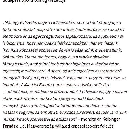
Budapest Sportiroda ügyvezetője.
„Már egy évtizede, hogy a Lidl névadó szponzorként támogatja a
Balaton-átúszást, inspirálva amatőr és hobbi úszók ezreit az aktív
életmódra és az egészségtudatos táplálkozásra. Ez a jubileumi év
is bizonyítja, hogy nemcsak a hétköznapokban, hanem hazánk
ikonikus közösségi sporteseményén is vásárlóink mellett állunk.
Számunkra kiemelten fontos, hogy olyan rendezvényeket
támogassunk, ahol minél több ember figyelmét hívhatjuk fel az
egészség megőrzésére. A sport ugyanis egy olyan összetartó erő,
amely közösséget épít és büszkék vagyunk rá, hogy ennek részese
lehetünk. A 44. Lidl Balaton-átúszáson az úszók mellett a
szurkolóknak, családoknak is szeretnénk kedveskedni, így a parton
aktív, edukatív és szórakoztató programmal készülünk,
amelyek igazi nyári hangulatot teremtenek mindenki számára.
Hálásak vagyunk az elmúlt 10 év közös sikereiért, és idén is várunk
mindenkit sok szeretettel a
z átúszáson
” –
mondta
dr. Kaibinger
Tamás
a Lidl Magyarország vállalati kapcsolatokért felelős