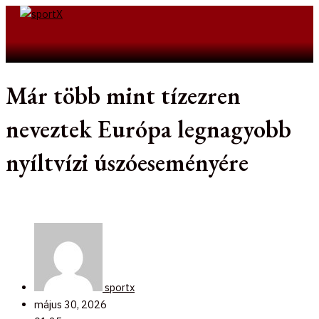
Skip
to
Search
content
Már több mint tízezren
neveztek Európa legnagyobb
nyíltvízi úszóeseményére
sportx
május 30, 2026