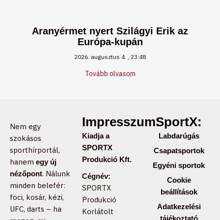
Aranyérmet nyert Szilágyi Erik az
Európa-kupán
2026. augusztus 4.
23:48
Tovább olvasom
Impresszum:
SportX:
Nem egy
Kiadja a
Labdarúgás
szokásos
SPORTX
sporthírportál,
Csapatsportok
Produkció Kft.
hanem
egy új
Egyéni sportok
. Nálunk
nézőpont
Cégnév:
Cookie
minden belefér:
SPORTX
beállítások
foci, kosár, kézi,
Produkció
Adatkezelési
UFC, darts – ha
Korlátolt
tájékoztató