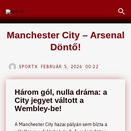
Skip
Sea
to
content
Manchester City – Arsenal
Döntő!
SPORTX
FEBRUÁR 5, 2026
00:22
Három gól, nulla dráma: a
City jegyet váltott a
Wembley-be!
A Manchester City hazai pályán sem bízta a