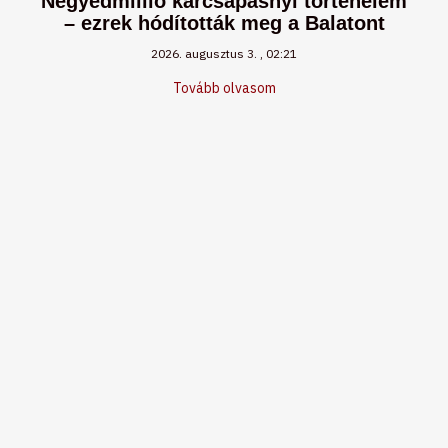
Negyedmillió karcsapásnyi történelem
– ezrek hódították meg a Balatont
2026. augusztus 3.
02:21
Tovább olvasom