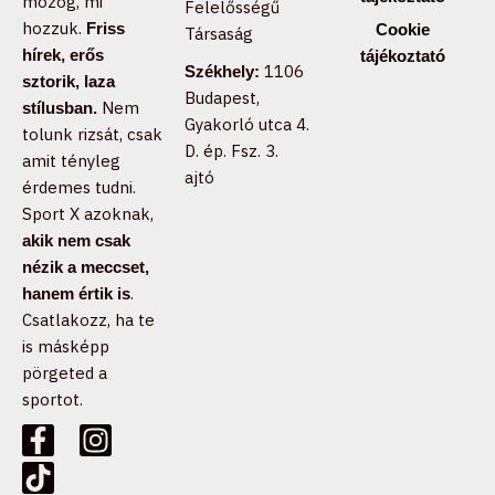
mozog, mi
Felelősségű
hozzuk.
Friss
Cookie
Társaság
hírek, erős
tájékoztató
1106
Székhely:
sztorik, laza
Budapest,
Nem
stílusban.
Gyakorló utca 4.
tolunk rizsát, csak
D. ép. Fsz. 3.
amit tényleg
ajtó
érdemes tudni.
Sport X azoknak,
akik nem csak
nézik a meccset,
.
hanem értik is
Csatlakozz, ha te
is másképp
pörgeted a
sportot.
F
T
I
a
i
n
c
k
s