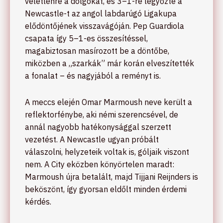
véletlenre a dolgokat, és 3–1-re legyőzte a
Newcastle-t az angol labdarúgó Ligakupa
elődöntőjének visszavágóján. Pep Guardiola
csapata így 5–1-es összesítéssel,
magabiztosan masírozott be a döntőbe,
miközben a „szarkák” már korán elveszítették
a fonalat – és nagyjából a reményt is.
A meccs elején Omar Marmoush neve került a
reflektorfénybe, aki némi szerencsével, de
annál nagyobb hatékonysággal szerzett
vezetést. A Newcastle ugyan próbált
válaszolni, helyzeteik voltak is, góljaik viszont
nem. A City eközben könyörtelen maradt:
Marmoush újra betalált, majd Tijjani Reijnders is
beköszönt, így gyorsan eldőlt minden érdemi
kérdés.