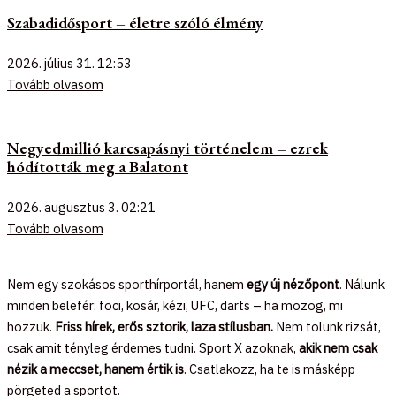
Szabadidősport – életre szóló élmény
2026. július 31.
12:53
Tovább olvasom
Negyedmillió karcsapásnyi történelem – ezrek
hódították meg a Balatont
2026. augusztus 3.
02:21
Tovább olvasom
Nem egy szokásos sporthírportál, hanem
egy új nézőpont
. Nálunk
minden belefér: foci, kosár, kézi, UFC, darts – ha mozog, mi
hozzuk.
Friss hírek, erős sztorik, laza stílusban.
Nem tolunk rizsát,
csak amit tényleg érdemes tudni. Sport X azoknak,
akik nem csak
nézik a meccset, hanem értik is
. Csatlakozz, ha te is másképp
pörgeted a sportot.