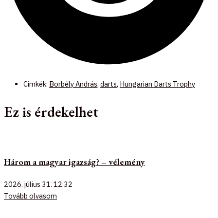
Címkék:
Borbély András
,
darts
,
Hungarian Darts Trophy
Ez is érdekelhet
Három a magyar igazság? – vélemény
2026. július 31.
12:32
Tovább olvasom