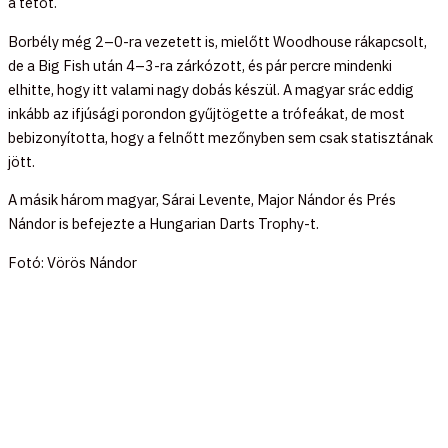
a tetőt.
Borbély még 2–0-ra vezetett is, mielőtt Woodhouse rákapcsolt,
de a Big Fish után 4–3-ra zárkózott, és pár percre mindenki
elhitte, hogy itt valami nagy dobás készül. A magyar srác eddig
inkább az ifjúsági porondon gyűjtögette a trófeákat, de most
bebizonyította, hogy a felnőtt mezőnyben sem csak statisztának
jött.
A másik három magyar, Sárai Levente, Major Nándor és Prés
Nándor is befejezte a Hungarian Darts Trophy-t.
Fotó: Vörös Nándor