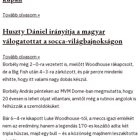
Tovább olvasom »
Huszty Dániel irányítja a magyar
válogatottat a socca-világbajnokságon
Tovább olvasom »
Borbély még 2–0-ra vezetett is, mielőtt Woodhouse rákapcsolt,
de a Big Fish után 4–3-ra zárkózott, és pár percre mindenki
elhitte, hogy itt valami nagy dobás készül.
Borbély András pénteken az MVM Dome-ban megmutatta, hogy
20 évesen is lehet olyat villantani, amitől még a rutinos angolok is
felhúzzák a szemöldöküket.
Bár 6–4-re kikapott Luke Woodhouse-tól, a meccs igazi emlékét
nem az eredmény, hanem a legendás 170-es kiszálló adta: két
tripla húszas, majd egy bull – és a közönség majdnem leszakította