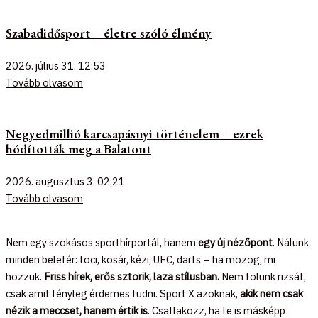
Szabadidősport – életre szóló élmény
2026. július 31.
12:53
Tovább olvasom
Negyedmillió karcsapásnyi történelem – ezrek
hódították meg a Balatont
2026. augusztus 3.
02:21
Tovább olvasom
Nem egy szokásos sporthírportál, hanem
egy új nézőpont
. Nálunk
minden belefér: foci, kosár, kézi, UFC, darts – ha mozog, mi
hozzuk.
Friss hírek, erős sztorik, laza stílusban.
Nem tolunk rizsát,
csak amit tényleg érdemes tudni. Sport X azoknak,
akik nem csak
nézik a meccset, hanem értik is
. Csatlakozz, ha te is másképp