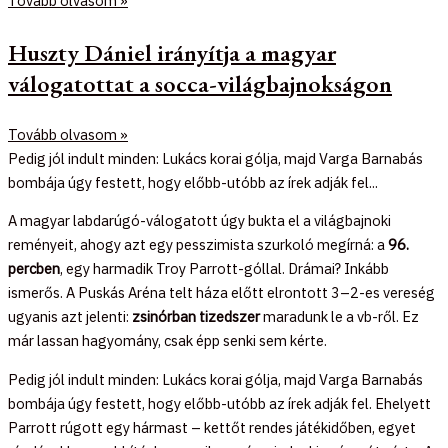
Tovább olvasom »
Huszty Dániel irányítja a magyar
válogatottat a socca-világbajnokságon
Tovább olvasom »
Pedig jól indult minden: Lukács korai gólja, majd Varga Barnabás
bombája úgy festett, hogy előbb-utóbb az írek adják fel...
A magyar labdarúgó-válogatott úgy bukta el a világbajnoki
reményeit, ahogy azt egy pesszimista szurkoló megírná: a
96.
percben
, egy harmadik Troy Parrott-góllal. Drámai? Inkább
ismerős. A Puskás Aréna telt háza előtt elrontott 3–2-es vereség
ugyanis azt jelenti:
zsinórban tizedszer
maradunk le a vb-ről. Ez
már lassan hagyomány, csak épp senki sem kérte.
Pedig jól indult minden: Lukács korai gólja, majd Varga Barnabás
bombája úgy festett, hogy előbb-utóbb az írek adják fel. Ehelyett
Parrott rúgott egy hármast – kettőt rendes játékidőben, egyet