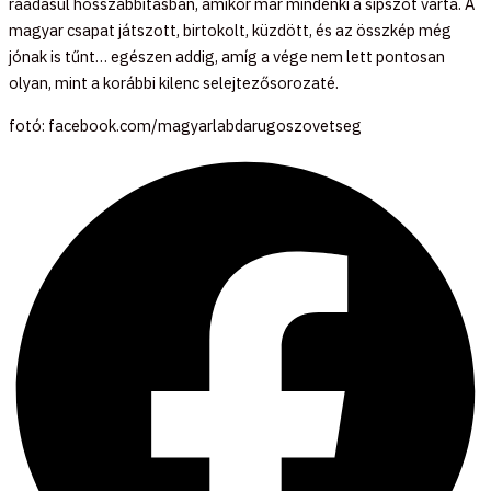
ráadásul hosszabbításban, amikor már mindenki a sípszót várta. A
magyar csapat játszott, birtokolt, küzdött, és az összkép még
jónak is tűnt… egészen addig, amíg a vége nem lett pontosan
olyan, mint a korábbi kilenc selejtezősorozaté.
fotó: facebook.com/magyarlabdarugoszovetseg