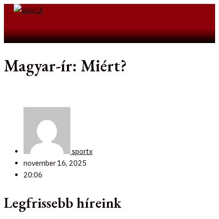
Skip
to
Search
content
Magyar-ír: Miért?
sportx
november 16, 2025
20:06
Legfrissebb híreink