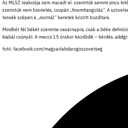
Az MLSZ reakciója sem maradt el: szerintük semmi sincs kitil
szerintük nem büntetés, csupán „finomhangolás”. A szövetség
tessék szépen a „normál” keretek között buzdítani.
Mindkét fél békét szeretne vasárnapra, csak a béke definíció
kiabál csúnyát. A meccs 15 órakor kezdődik – kérdés, addigr
fotó: facebook.com/magyarlabdarugoszovetseg