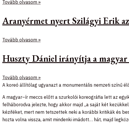
Tovább olvasom »
Aranyérmet nyert Szilágyi Erik 
Tovább olvasom »
Huszty Dániel irányítja a magyar
Tovább olvasom »
A koreó állítólag ugyanazt a monumentális nemzeti színű él
A magyar–ír meccs előtt a szurkolói koreográfia lett az egy
felháborodva jelezte, hogy akkor majd „a saját két kezükkel”
kéziféket, mert nem tetszettek neki a korábbi kritikák és 
hozta volna vissza, amit mindenki imádott… hát, majd legköz