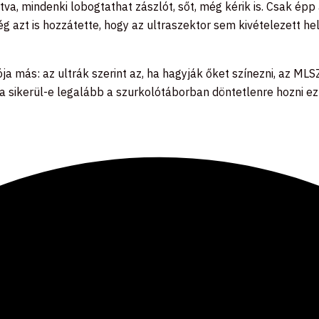
tva, mindenki lobogtathat zászlót, sőt, még kérik is. Csak épp
 azt is hozzátette, hogy az ultraszektor sem kivételezett hel
ja más: az ultrák szerint az, ha hagyják őket színezni, az ML
a sikerül-e legalább a szurkolótáborban döntetlenre hozni ez