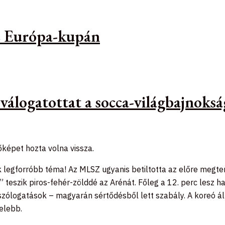
az Európa-kupán
 válogatottat a socca-világbajnoks
őképet hozta volna vissza.
ik legforróbb téma! Az MLSZ ugyanis betiltotta az előre megte
 teszik piros-fehér-zölddé az Arénát. Főleg a 12. perc lesz ha
beszólogatások – magyarán sértődésből lett szabály. A koreó 
elebb.