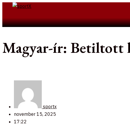
Skip
to
Search
content
Magyar-ír: Betiltott 
sportx
november 15, 2025
17:22