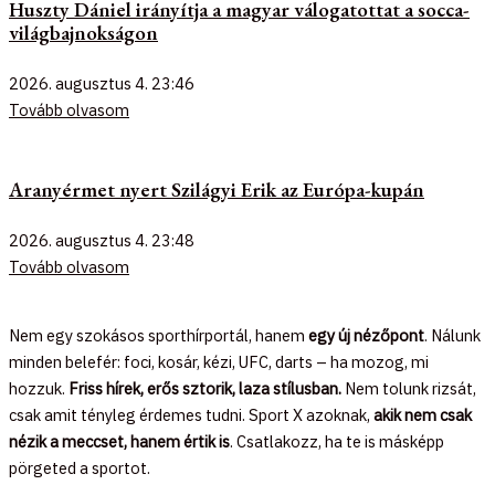
Huszty Dániel irányítja a magyar válogatottat a socca-
világbajnokságon
2026. augusztus 4.
23:46
Tovább olvasom
Aranyérmet nyert Szilágyi Erik az Európa-kupán
2026. augusztus 4.
23:48
Tovább olvasom
Nem egy szokásos sporthírportál, hanem
egy új nézőpont
. Nálunk
minden belefér: foci, kosár, kézi, UFC, darts – ha mozog, mi
hozzuk.
Friss hírek, erős sztorik, laza stílusban.
Nem tolunk rizsát,
csak amit tényleg érdemes tudni. Sport X azoknak,
akik nem csak
nézik a meccset, hanem értik is
. Csatlakozz, ha te is másképp
pörgeted a sportot.