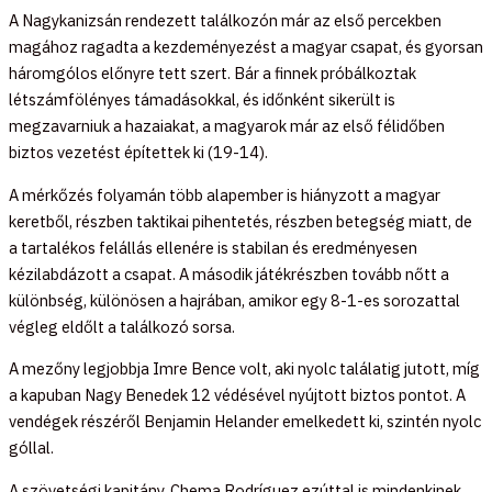
A Nagykanizsán rendezett találkozón már az első percekben
magához ragadta a kezdeményezést a magyar csapat, és gyorsan
háromgólos előnyre tett szert. Bár a finnek próbálkoztak
létszámfölényes támadásokkal, és időnként sikerült is
megzavarniuk a hazaiakat, a magyarok már az első félidőben
biztos vezetést építettek ki (19-14).
A mérkőzés folyamán több alapember is hiányzott a magyar
keretből, részben taktikai pihentetés, részben betegség miatt, de
a tartalékos felállás ellenére is stabilan és eredményesen
kézilabdázott a csapat. A második játékrészben tovább nőtt a
különbség, különösen a hajrában, amikor egy 8-1-es sorozattal
végleg eldőlt a találkozó sorsa.
A mezőny legjobbja Imre Bence volt, aki nyolc találatig jutott, míg
a kapuban Nagy Benedek 12 védésével nyújtott biztos pontot. A
vendégek részéről Benjamin Helander emelkedett ki, szintén nyolc
góllal.
A szövetségi kapitány, Chema Rodríguez ezúttal is mindenkinek