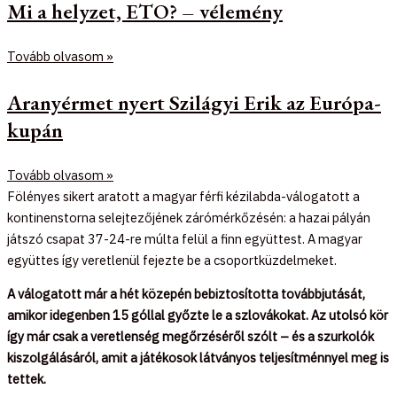
Mi a helyzet, ETO? – vélemény
Tovább olvasom »
Aranyérmet nyert Szilágyi Erik az Európa-
kupán
Tovább olvasom »
Fölényes sikert aratott a magyar férfi kézilabda-válogatott a
kontinenstorna selejtezőjének zárómérkőzésén: a hazai pályán
játszó csapat 37-24-re múlta felül a finn együttest. A magyar
együttes így veretlenül fejezte be a csoportküzdelmeket.
A válogatott már a hét közepén bebiztosította továbbjutását,
amikor idegenben 15 góllal győzte le a szlovákokat. Az utolsó kör
így már csak a veretlenség megőrzéséről szólt – és a szurkolók
kiszolgálásáról, amit a játékosok látványos teljesítménnyel meg is
tettek.