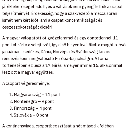
játéklehetőséget adott, és a váltások nem gyengítették a csapat
teljesítményét. Érdekesség, hogy a szakvezető a meccs során
ismét nem kért időt, ami a csapat koncentráltságát és
összeszokottságát dicséri.
A magyar válogatott öt győzelemmel és egy döntetlennel, 11
ponttal zárta a selejtezőt, így első helyen kvalifikálta magát a jövő
januárban esedékes, Dánia, Norvégia és Svédország közös
rendezésében megvalósuló Európa-bajnokságra. A torna
történetében ez lesz a 17. kiírás, amelyen immár 15. alkalommal
lesz ott a magyar együttes.
A csoport végeredménye:
Magyarország – 11 pont
Montenegró – 9 pont
Finnország – 4 pont
Szlovákia – 0 pont
A kontinensviadal csoportbeosztását a hét második felében