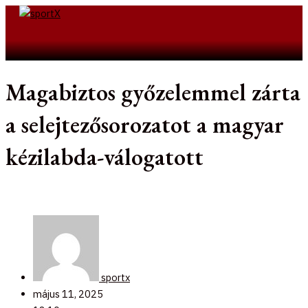
Skip
to
Search
content
Magabiztos győzelemmel zárta
a selejtezősorozatot a magyar
kézilabda-válogatott
sportx
május 11, 2025