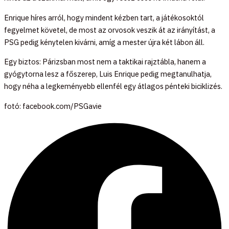
Enrique híres arról, hogy mindent kézben tart, a játékosoktól
fegyelmet követel, de most az orvosok veszik át az irányítást, a
PSG pedig kénytelen kivárni, amíg a mester újra két lábon áll.
Egy biztos: Párizsban most nem a taktikai rajztábla, hanem a
gyógytorna lesz a főszerep, Luis Enrique pedig megtanulhatja,
hogy néha a legkeményebb ellenfél egy átlagos pénteki biciklizés.
fotó: facebook.com/PSGavie