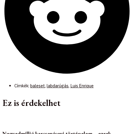
Címkék:
baleset
,
labdarúgás
,
Luis Enrique
Ez is érdekelhet
Negyedmillió karcsapásnyi történelem – ezrek