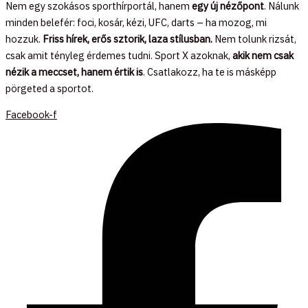
Nem egy szokásos sporthírportál, hanem
egy új nézőpont
. Nálunk
minden belefér: foci, kosár, kézi, UFC, darts – ha mozog, mi
hozzuk.
Friss hírek, erős sztorik, laza stílusban.
Nem tolunk rizsát,
csak amit tényleg érdemes tudni. Sport X azoknak,
akik nem csak
nézik a meccset, hanem értik is
. Csatlakozz, ha te is másképp
pörgeted a sportot.
Facebook-f