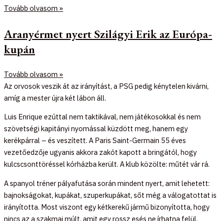
Tovább olvasom »
Aranyérmet nyert Szilágyi Erik az Európa-
kupán
Tovább olvasom »
Az orvosok veszik át az irányítást, a PSG pedig kénytelen kivárni,
amíg a mester újra két lábon áll.
Luis Enrique ezúttal nem taktikával, nem játékosokkal és nem
szövetségi kapitányi nyomással küzdött meg, hanem egy
kerékpárral – és veszített. A Paris Saint-Germain 55 éves
vezetőedzője ugyanis akkora zakót kapott a bringától, hogy
kulcscsonttöréssel kórházba került. A klub közölte: műtét vár rá.
A spanyol tréner pályafutása során mindent nyert, amit lehetett:
bajnokságokat, kupákat, szuperkupákat, sőt még a válogatottat is
irányította. Most viszont egy kétkerekű jármű bizonyította, hogy
nincs az a szakmai múlt, amit egy rossz esés ne írhatna felül.