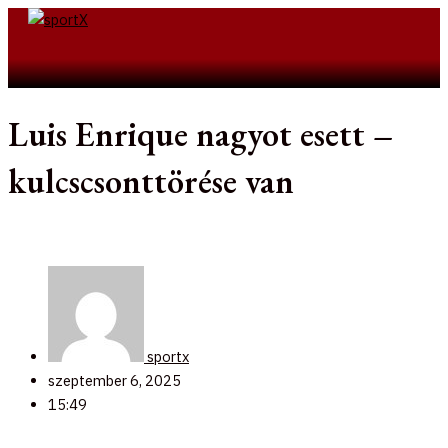
Skip
to
Search
content
Luis Enrique nagyot esett –
kulcscsonttörése van
sportx
szeptember 6, 2025
15:49