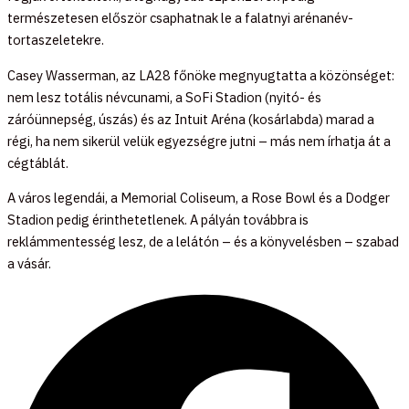
természetesen először csaphatnak le a falatnyi arénanév-
tortaszeletekre.
Casey Wasserman, az LA28 főnöke megnyugtatta a közönséget:
nem lesz totális névcunami, a SoFi Stadion (nyitó- és
záróünnepség, úszás) és az Intuit Aréna (kosárlabda) marad a
régi, ha nem sikerül velük egyezségre jutni – más nem írhatja át a
cégtáblát.
A város legendái, a Memorial Coliseum, a Rose Bowl és a Dodger
Stadion pedig érinthetetlenek. A pályán továbbra is
reklámmentesség lesz, de a lelátón – és a könyvelésben – szabad
a vásár.