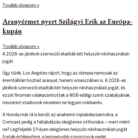
Tovább olvasom »
Aranyérmet nyert Szilágyi Erik az Európa-
kupán
Tovább olvasom »
A 2028-as játékok szervezői eladták két helyszín névhasználati
jogát
Úgy tűnik, Los Angeles rájött, hogy az olimpia nemcsak az
éremtáblán hozhat aranyat, hanem a kasszában is. A 2028-as
játékok szervezői eladták két helyszín névhasználati jogát, és
ezzel finoman odakacsintottak a NOB eddigi szent szabályának,
miszerint stadionok neveiben ne legyen márkanév.
A Honda már rá is került az anaheimi röplabdacsarnokra, a
Comcast pedig a fallabdázás ideiglenes otthonára – mert miért
ne? Legfeljebb 19 ilyen ideiglenes helyszín névhasználati jogát
fogják értékesíteni, a legnagyobb szponzorok pedig