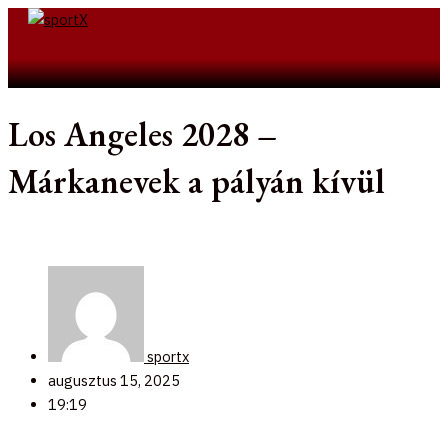
Skip
to
Search
content
Los Angeles 2028 –
Márkanevek a pályán kívül
sportx
augusztus 15, 2025
19:19