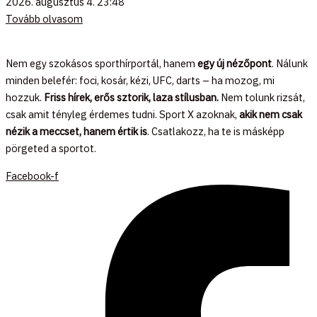
2026. augusztus 4.
23:48
Tovább olvasom
Nem egy szokásos sporthírportál, hanem
egy új nézőpont
. Nálunk
minden belefér: foci, kosár, kézi, UFC, darts – ha mozog, mi
hozzuk.
Friss hírek, erős sztorik, laza stílusban.
Nem tolunk rizsát,
csak amit tényleg érdemes tudni. Sport X azoknak,
akik nem csak
nézik a meccset, hanem értik is
. Csatlakozz, ha te is másképp
pörgeted a sportot.
Facebook-f