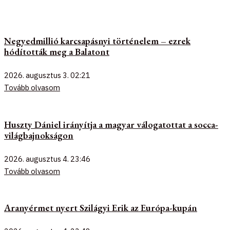
Negyedmillió karcsapásnyi történelem – ezrek
hódították meg a Balatont
2026. augusztus 3.
02:21
Tovább olvasom
Huszty Dániel irányítja a magyar válogatottat a socca-
világbajnokságon
2026. augusztus 4.
23:46
Tovább olvasom
Aranyérmet nyert Szilágyi Erik az Európa-kupán