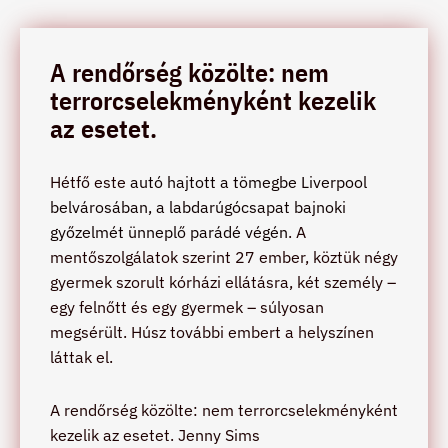
A rendőrség közölte: nem
terrorcselekményként kezelik
az esetet.
Hétfő este
autó hajtott a tömegbe Liverpool
belvárosában, a labdarúgócsapat bajnoki
győzelmét ünneplő parádé végén
. A
mentőszolgálatok szerint 27 ember, köztük négy
gyermek szorult kórházi ellátásra, két személy –
egy felnőtt és egy gyermek – súlyosan
megsérült. Húsz további embert a helyszínen
láttak el.
A rendőrség közölte: nem terrorcselekményként
kezelik az esetet. Jenny Sims