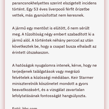
parancsnokhelyettes szerint elszigetelt incidens
történt. Egy 53 éves liverpooli férfit őrizetbe
vettek, más gyanúsítottat nem keresnek.
A jármű egy mentőst is elütött, ő nem sérült
meg. A tűzoltóság négy embert szabadított ki a
jármű alól. A történtek néhány perccel az után
következtek be, hogy a csapat busza elhaladt az
érintett útszakaszon.
A hatóságok nyugalomra intenek, kérve, hogy ne
terjedjenek találgatások vagy megrázó
felvételek a közösségi médiában. Keir Starmer
miniszterelnök köszönetet mondott a gyors
beavatkozásért, és a vizsgálat zavartalan
lefolytatásának fontosságát hangsúlyozta.
Fotó: bbc.com