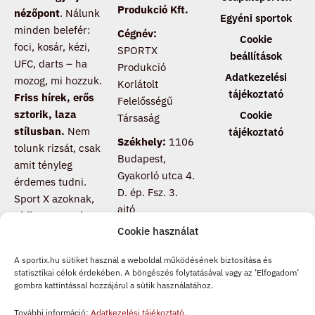
Produkció Kft.
nézőpont
. Nálunk
Egyéni sportok
minden belefér:
Cégnév:
Cookie
foci, kosár, kézi,
SPORTX
beállítások
UFC, darts – ha
Produkció
Adatkezelési
mozog, mi hozzuk.
Korlátolt
tájékoztató
Friss hírek, erős
Felelősségű
sztorik, laza
Cookie
Társaság
stílusban.
Nem
tájékoztató
Székhely:
1106
tolunk rizsát, csak
Budapest,
amit tényleg
Gyakorló utca 4.
érdemes tudni.
D. ép. Fsz. 3.
Sport X azoknak,
ajtó
akik nem csak
Cookie használat
nézik a meccset,
hanem értik is
.
A sportix.hu sütiket használ a weboldal működésének biztosítása és
Csatlakozz, ha te
statisztikai célok érdekében. A böngészés folytatásával vagy az ’Elfogadom’
is másképp
gombra kattintással hozzájárul a sütik használatához.
pörgeted a
További információ:
Adatkezelési tájékoztató
.