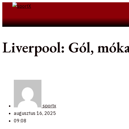
Skip
to
Search
content
Liverpool: Gól, móka
sportx
augusztus 16, 2025
09:08