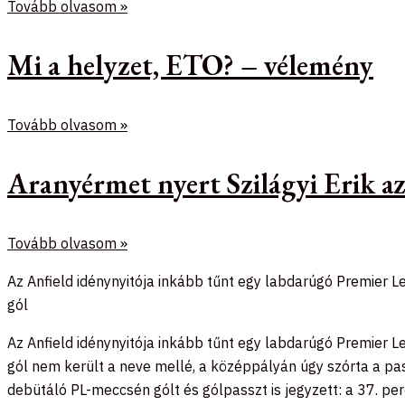
Tovább olvasom »
Mi a helyzet, ETO? – vélemény
Tovább olvasom »
Aranyérmet nyert Szilágyi Erik 
Tovább olvasom »
Az Anfield idénynyitója inkább tűnt egy labdarúgó Premier 
gól
Az Anfield idénynyitója inkább tűnt egy labdarúgó Premier 
gól nem került a neve mellé, a középpályán úgy szórta a pas
debütáló PL-meccsén gólt és gólpasszt is jegyzett: a 37. pe