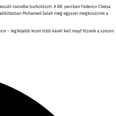
 feszült csendbe burkolózott. A 88. percben Federico Chiesa
hosszabbításban Mohamed Salah még egyszer megköszönte a
i – legfeljebb kicsit több kávét kell majd főzniük a szezon