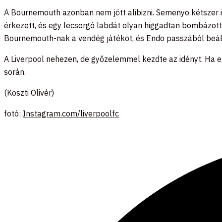
A Bournemouth azonban nem jött alibizni. Semenyo kétszer is
érkezett, és egy lecsorgó labdát olyan higgadtan bombázo
Bournemouth-nak a vendég játékot, és Endo passzából beál
A Liverpool nehezen, de győzelemmel kezdte az idényt. Ha e
során.
(Koszti Olivér)
fotó:
Instagram.com/liverpoolfc