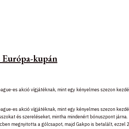
az Európa-kupán
League-es akció vígjátéknak, mint egy kényelmes szezon kezdé
League-es akció vígjátéknak, mint egy kényelmes szezon kezdé
szokat és szereléseket, mintha mindenért bónuszpont járna. H
rcben megnyitotta a gólcsapot, majd Gakpo is betalált, ezzel 