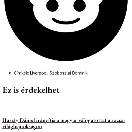
Címkék:
Liverpool
,
Szoboszlai Dominik
Ez is érdekelhet
Huszty Dániel irányítja a magyar válogatottat a socca-
világbajnokságon