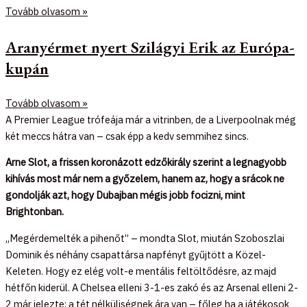
Tovább olvasom »
Aranyérmet nyert Szilágyi Erik az Európa-
kupán
Tovább olvasom »
A Premier League trófeája már a vitrinben, de a Liverpoolnak még
két meccs hátra van – csak épp a kedv semmihez sincs.
Arne Slot, a frissen koronázott edzőkirály szerint a legnagyobb
kihívás most már nem a győzelem, hanem az, hogy a srácok ne
gondolják azt, hogy Dubajban mégis jobb focizni, mint
Brightonban.
„Megérdemelték a pihenőt” – mondta Slot, miután Szoboszlai
Dominik és néhány csapattársa napfényt gyűjtött a Közel-
Keleten. Hogy ez elég volt-e mentális feltöltődésre, az majd
hétfőn kiderül. A Chelsea elleni 3-1-es zakó és az Arsenal elleni 2-
2 már jelezte: a tét nélküliségnek ára van – főleg ha a játékosok