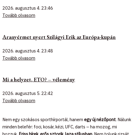
2026. augusztus 4.
23:46
Tovább olvasom
Aranyérmet nyert Szilágyi Erik az Európa-kupán
2026. augusztus 4.
23:48
Tovább olvasom
Mi a helyzet, ETO? – vélemény
2026. augusztus 5.
22:42
Tovább olvasom
Nem egy szokásos sporthírportál, hanem
egy új nézőpont
. Nálunk
minden belefér: foci, kosár, kézi, UFC, darts – ha mozog, mi
hozzuk.
Friss hírek, erős sztorik, laza stílusban.
Nem tolunk rizsát,