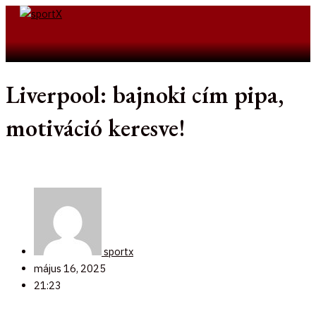
Skip
to
Search
content
Liverpool: bajnoki cím pipa,
motiváció keresve!
sportx
május 16, 2025
21:23