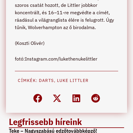
szoros csatát hozott, de Littler jobbkor
koncentrált, és 16–11-re megvédte a címét,
ráadásul a világranglista élére is felugrott. Úgy
tűnik, Wolverhampton az ő birodalma.
(Koszti Olivér)
fotó:Instagram.com/lukethenukelittler
CÍMKÉK:
DARTS
,
LUKE LITTLER
Legfrissebb híreink
Teke – Nagyszabású edzőtovábbképző!