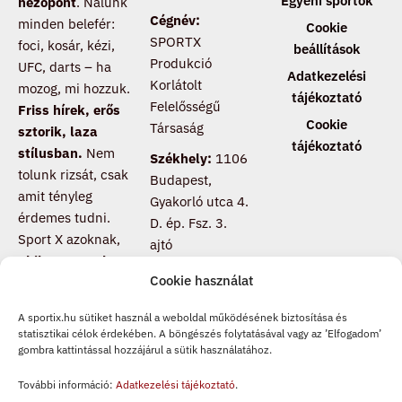
Egyéni sportok
nézőpont
. Nálunk
Cégnév:
minden belefér:
Cookie
SPORTX
foci, kosár, kézi,
beállítások
Produkció
UFC, darts – ha
Adatkezelési
Korlátolt
mozog, mi hozzuk.
tájékoztató
Felelősségű
Friss hírek, erős
Cookie
Társaság
sztorik, laza
tájékoztató
stílusban.
Nem
Székhely:
1106
tolunk rizsát, csak
Budapest,
amit tényleg
Gyakorló utca 4.
érdemes tudni.
D. ép. Fsz. 3.
Sport X azoknak,
ajtó
akik nem csak
Cookie használat
nézik a meccset,
hanem értik is
.
A sportix.hu sütiket használ a weboldal működésének biztosítása és
Csatlakozz, ha te
statisztikai célok érdekében. A böngészés folytatásával vagy az ’Elfogadom’
is másképp
gombra kattintással hozzájárul a sütik használatához.
pörgeted a
További információ:
Adatkezelési tájékoztató
.
sportot.