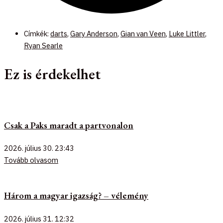
Címkék:
darts
,
Gary Anderson
,
Gian van Veen
,
Luke Littler
,
Ryan Searle
Ez is érdekelhet
Csak a Paks maradt a partvonalon
2026. július 30.
23:43
Tovább olvasom
Három a magyar igazság? – vélemény
2026. július 31.
12:32