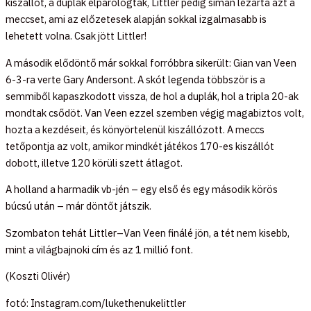
kiszállót, a duplák elpárologtak, Littler pedig simán lezárta azt a
meccset, ami az előzetesek alapján sokkal izgalmasabb is
lehetett volna. Csak jött Littler!
A második elődöntő már sokkal forróbbra sikerült: Gian van Veen
6-3-ra verte Gary Andersont. A skót legenda többször is a
semmiből kapaszkodott vissza, de hol a duplák, hol a tripla 20-ak
mondtak csődöt. Van Veen ezzel szemben végig magabiztos volt,
hozta a kezdéseit, és könyörtelenül kiszállózott. A meccs
tetőpontja az volt, amikor mindkét játékos 170-es kiszállót
dobott, illetve 120 körüli szett átlagot.
A holland a harmadik vb-jén – egy első és egy második körös
búcsú után – már döntőt játszik.
Szombaton tehát Littler–Van Veen finálé jön, a tét nem kisebb,
mint a világbajnoki cím és az 1 millió font.
(Koszti Olivér)
fotó: Instagram.com/lukethenukelittler