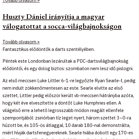
Tovább olvasom »
Huszty Dániel irányítja a magyar
válogatottat a socca-világbajnokságon
Tovább olvasom »
Fantasztikus elődöntők a darts szentélyében.
Péntek este Londonban lezárultak a PDC-dartsvilágbajnokság
elődöntői, és egy dolog biztos: szombaton nem lesz idő pislogni.
Az első meccsen Luke Littler 6-1-re legyőzte Ryan Searle-t, pedig
nem indult zökkenőmentesen az este. Searle elvitte az első
szettet, Littler pedig először került vb-meccsen hátrányba azóta,
hogy két éve elveszítette a döntőt Luke Humphries ellen. A
világelső erre a lehető legrosszabb módon reagált ellenfele
szempontjából: zsinórban tíz leget nyert, három szettet 3–0-ra
húzott be, és 105-ös átlaggal, 10 darab 180-nal demonstrálta,
miért hívják dartsfenegyereknek. Searle hiába dobott egy 170-es