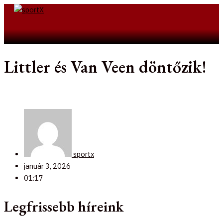
Skip
to
Search
content
Littler és Van Veen döntőzik!
sportx
január 3, 2026
01:17
Legfrissebb híreink