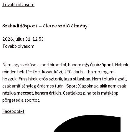
Tovább olvasom
Szabadidősport – életre szóló élmény
2026. július 31.
12:53
Tovább olvasom
Nem egy szokásos sporthírportál, hanem
egy új nézőpont
. Nálunk
minden belefér: foci, kosár, kézi, UFC, darts – ha mozog, mi
hozzuk.
Friss hírek, erős sztorik, laza stílusban.
Nem tolunk rizsát,
csak amit tényleg érdemes tudni. Sport X azoknak,
akik nem csak
nézik a meccset, hanem értik is
. Csatlakozz, ha te is másképp
pörgeted a sportot.
Facebook-f