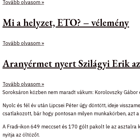
Tovább olvasom »
Mi a helyzet, ETO? – vélemény
Tovább olvasom »
Aranyérmet nyert Szilágyi Erik 
Tovább olvasom »
Soroksáron közben nem maradt vákum: Korolovszky Gábor é
Nyolc és fél év után Lipcsei Péter úgy döntött, ideje vissza
csatlakozott, bár hogy pontosan milyen munkakörben, azt a 
A Fradi-ikon 649 meccset és 170 gólt pakolt le az asztalra 
nyitja az öltözőt.