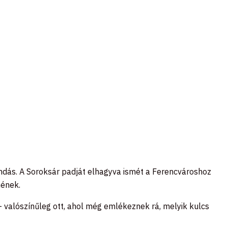
egendás. A Soroksár padját elhagyva ismét a Ferencvároshoz
nének.
 — valószínűleg ott, ahol még emlékeznek rá, melyik kulcs