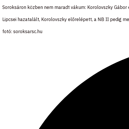
Soroksáron közben nem maradt vákum: Korolovszky Gábor érk
Lipcsei hazatalált, Korolovszky előrelépett, a NB II pedig m
fotó: soroksarsc.hu