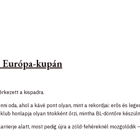
az Európa-kupán
rkezett a kispadra.
menni oda, ahol a kávé pont olyan, mint a rekordjai: erős és l
klub honlapja olyan titokként őrzi, mintha BL-döntőre készül
karrierje alatt, most pedig újra a zöld-fehéreknél mozgolódik