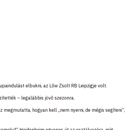
aindulást elbukni, az Lőw Zsolt RB Leipzigje volt.
zítették – legalábbis jövő szezonra.
nz megmutatta, hogyan kell „nem nyerni, de mégis segíteni”,
 komoly?” Heidenheim egyenes út az osztályozóra, míg