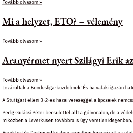
Tovább olvasom »
Mi a helyzet, ETO? – vélemény
Tovább olvasom »
Aranyérmet nyert Szilágyi Erik 
Tovább olvasom »
Lezárultak a Bundesliga-küzdelmek! És ha valaki igazán haté
A Stuttgart elleni 3-2-es hazai vereséggel a lipcseiek nemc
Pedig Gulácsi Péter becsülettel állt a gólvonalon, de a véd
miközben a Leverkusen továbbra is úgy veretlen idegenben, 
Frankfurt és Dortmund közben csendben lepacsizott az utols