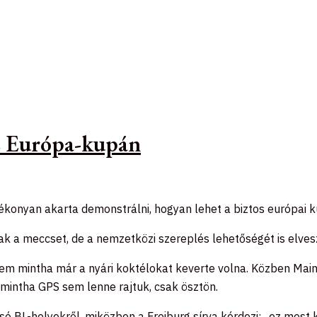
az Európa-kupán
konyan akarta demonstrálni, hogyan lehet a biztos európai kup
sak a meccset, de a nemzetközi szereplés lehetőségét is elves
elem mintha már a nyári koktélokat keverte volna. Közben Mai
mintha GPS sem lenne rajtuk, csak ösztön.
ó BL-helyekről, miközben a Freiburg sírva kérdezi: „ez most