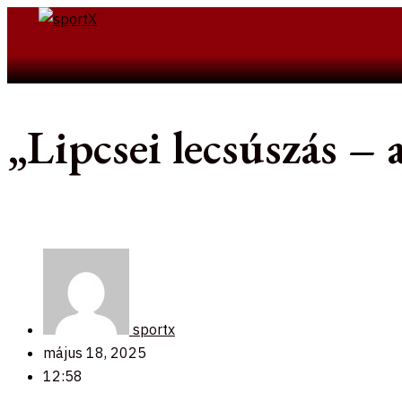
Skip
to
Search
content
„Lipcsei lecsúszás 
sportx
május 18, 2025
12:58