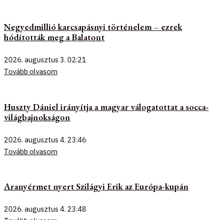
Negyedmillió karcsapásnyi történelem – ezrek
hódították meg a Balatont
2026. augusztus 3.
02:21
Tovább olvasom
Huszty Dániel irányítja a magyar válogatottat a socca-
világbajnokságon
2026. augusztus 4.
23:46
Tovább olvasom
Aranyérmet nyert Szilágyi Erik az Európa-kupán
2026. augusztus 4.
23:48