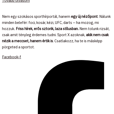
Tovább olvasom
Nem egy szokásos sporthírportál, hanem
egy új nézőpont
. Nálunk
minden belefér: foci, kosár, kézi, UFC, darts – ha mozog, mi
hozzuk.
Friss hírek, erős sztorik, laza stílusban.
Nem tolunk rizsát,
csak amit tényleg érdemes tudni. Sport X azoknak,
akik nem csak
nézik a meccset, hanem értik is
. Csatlakozz, ha te is másképp
pörgeted a sportot.
Facebook-f