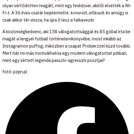
olyan sértődötten reagált, mint egy tinédzser, akitől elvették a Wi-
Fi-t. A 36 éves csatár bejelentette:
kimerült
,
elfáradt
, és amúgy is
csak akkor tér vissza, ha újra ő lesz a falkavezér.
A közönségkedvenc, aki 158 válogatottsággal és 85 góllal írta be
magát a lengyel futball történelemkönyvébe, most inkább az
Instagramon puffog, miközben a csapat Probierzzel küzd tovább.
Mert hát mi más motiválhatna egy modern válogatottat jobban,
mint egy sértett legenda passzív-agresszív posztjai?
fotó: pzpn.pl