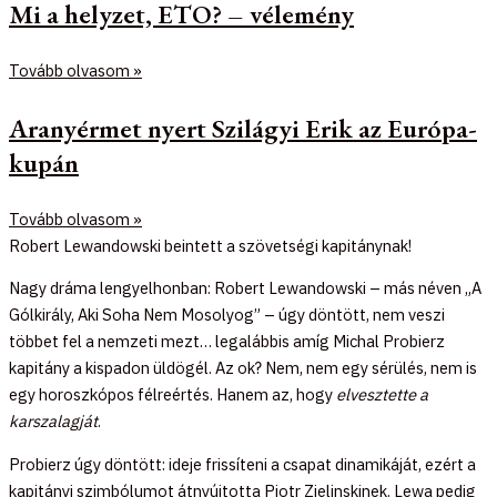
Mi a helyzet, ETO? – vélemény
Tovább olvasom »
Aranyérmet nyert Szilágyi Erik az Európa-
kupán
Tovább olvasom »
Robert Lewandowski beintett a szövetségi kapitánynak!
Nagy dráma lengyelhonban: Robert Lewandowski – más néven „A
Gólkirály, Aki Soha Nem Mosolyog” – úgy döntött, nem veszi
többet fel a nemzeti mezt… legalábbis amíg Michal Probierz
kapitány a kispadon üldögél. Az ok? Nem, nem egy sérülés, nem is
egy horoszkópos félreértés. Hanem az, hogy
elvesztette a
karszalagját
.
Probierz úgy döntött: ideje frissíteni a csapat dinamikáját, ezért a
kapitányi szimbólumot átnyújtotta Piotr Zielinskinek. Lewa pedig