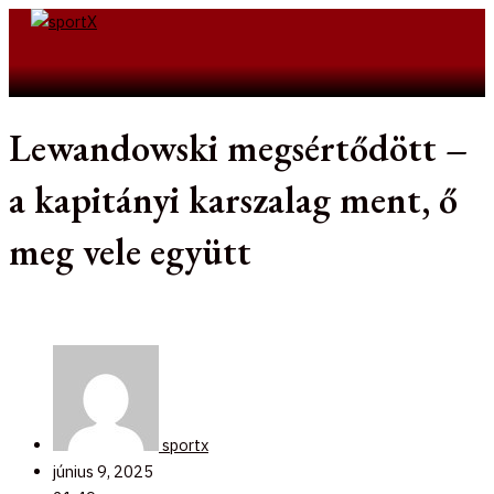
Skip
to
Search
content
Lewandowski megsértődött –
a kapitányi karszalag ment, ő
meg vele együtt
sportx
június 9, 2025