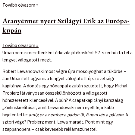
Tovább olvasom »
Aranyérmet nyert Szilágyi Erik az Európa-
kupán
Tovább olvasom »
Urban nem ismeretlenként érkezik: játékosként 57-szer húzta fel a
lengyel válogatott mezt.
Robert Lewandowski most végre újra mosolyoghat a tükörbe –
Jan Urban lett ugyanis a lengyel válogatott új szövetségi
kapitánya. A döntés egy hónappal azután született, hogy Michal
Probierz látványosan összekülönbözött a válogatott
hőnszeretett kilencesével. A bűn? A csapatkapitányi karszalag
„Zielinskirelítása”, amit Lewandowski nem nyelt le, inkább
bejelentette:
amíg ez az ember a padon ül, ő nem lép a pályára
. A
sztori vége? Probierz ment, Lewa maradt. Pont mint egy
szappanopera – csak kevesebb reklámszünettel.