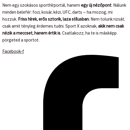
Nem egy szokásos sporthírportál, hanem
egy új nézőpont
. Nálunk
minden belefér: foci, kosár, kézi, UFC, darts – ha mozog, mi
hozzuk.
Friss hírek, erős sztorik, laza stílusban.
Nem tolunk rizsát,
csak amit tényleg érdemes tudni. Sport X azoknak,
akik nem csak
nézik a meccset, hanem értik is
. Csatlakozz, ha te is másképp
pörgeted a sportot.
Facebook-f