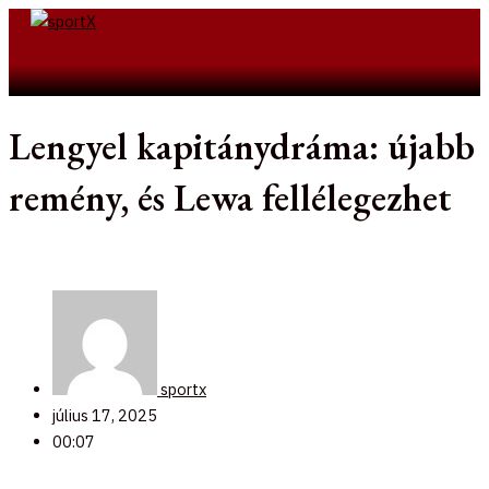
Skip
to
Search
content
Lengyel kapitánydráma: újabb
remény, és Lewa fellélegezhet
sportx
július 17, 2025
00:07