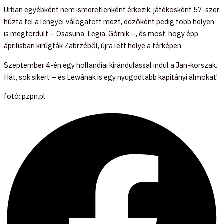
Urban egyébként nem ismeretlenként érkezik: játékosként 57-szer
húzta fel a lengyel válogatott mezt, edzőként pedig több helyen
is megfordult – Osasuna, Legia, Górnik –, és most, hogy épp
áprilisban kirúgták Zabrzéből, újra lett helye a térképen.
Szeptember 4-én egy hollandiai kirándulással indul a Jan-korszak.
Hát, sok sikert – és Lewának is egy nyugodtabb kapitányi álmokat!
fotó: pzpn.pl