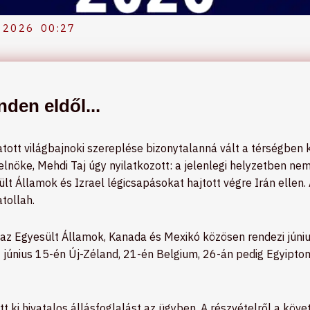
 2026
00:27
den eldől...
atott világbajnoki szereplése bizonytalanná vált a térségben k
 elnöke, Mehdi Taj úgy nyilatkozott: a jelenlegi helyzetben n
ült Államok és Izrael légicsapásokat hajtott végre Irán ellen
tollah.
az Egyesült Államok, Kanada és Mexikó közösen rendezi június 1
 június 15-én Új-Zéland, 21-én Belgium, 26-án pedig Egyipto
 ki hivatalos állásfoglalást az ügyben. A részvételről a köve