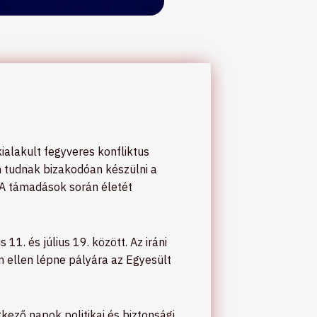
ialakult fegyveres konfliktus
em tudnak bizakodóan készülni a
. A támadások során életét
1. és július 19. között. Az iráni
m ellen lépne pályára az Egyesült
tkező napok politikai és biztonsági