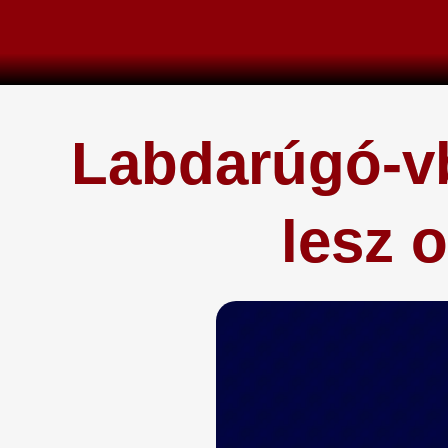
Skip
to
content
Labdarúgó-vb
lesz 