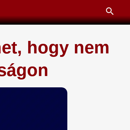
Searc
het, hogy nem
kságon