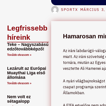
SPORTX
MÁRCIUS 3,
Legfrissebb
Hamarosan min
híreink
Teke – Nagyszabású
edzőtovábbképző!
Az iráni labdarúgó-válog
Tovább olvasom »
miatt. Az iráni szövetség
tornára, miután az Egyes
Lezárult az Európai
vesztette Ali Hamenei aja
Muaythai Liga első
állomása
A nyári világbajnokságot 
Tovább olvasom »
csapat programja szerint
Államokban.
Nem volt ez
sétagalopp
A FIFA egyelőre nem adott