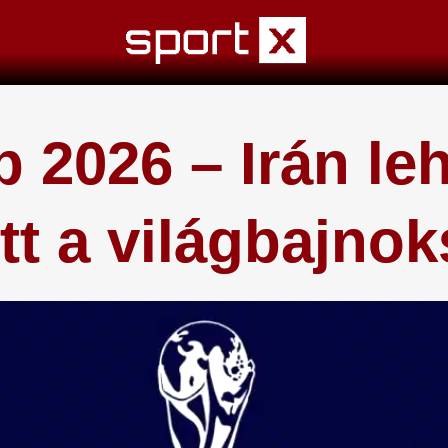
 2026 – Irán le
ott a világbajno