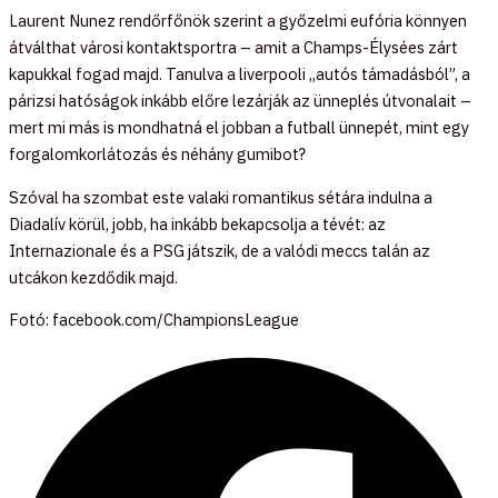
Laurent Nunez rendőrfőnök szerint a győzelmi eufória könnyen
átválthat városi kontaktsportra – amit a Champs-Élysées zárt
kapukkal fogad majd. Tanulva a liverpooli „autós támadásból”, a
párizsi hatóságok inkább előre lezárják az ünneplés útvonalait –
mert mi más is mondhatná el jobban a futball ünnepét, mint egy
forgalomkorlátozás és néhány gumibot?
Szóval ha szombat este valaki romantikus sétára indulna a
Diadalív körül, jobb, ha inkább bekapcsolja a tévét: az
Internazionale és a PSG játszik, de a valódi meccs talán az
utcákon kezdődik majd.
Fotó: facebook.com/ChampionsLeague