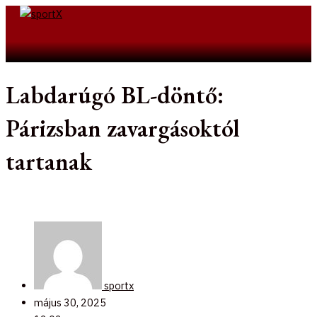
Skip
to
Search
content
Labdarúgó BL-döntő:
Párizsban zavargásoktól
tartanak
sportx
május 30, 2025