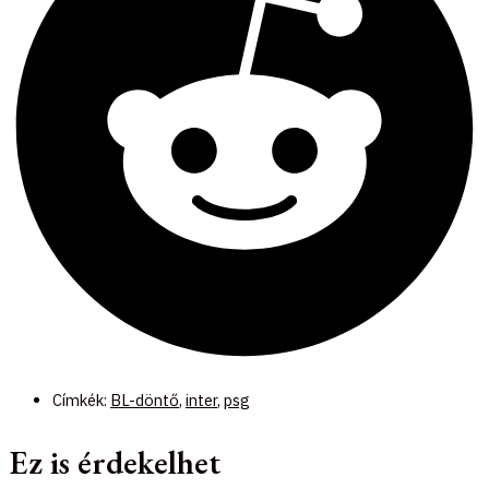
Címkék:
BL-döntő
,
inter
,
psg
Ez is érdekelhet