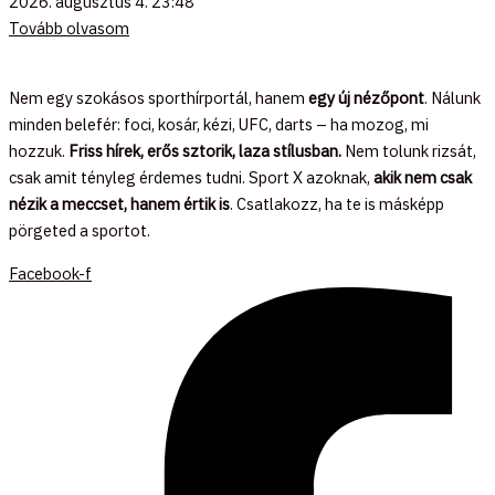
2026. augusztus 4.
23:48
Tovább olvasom
Nem egy szokásos sporthírportál, hanem
egy új nézőpont
. Nálunk
minden belefér: foci, kosár, kézi, UFC, darts – ha mozog, mi
hozzuk.
Friss hírek, erős sztorik, laza stílusban.
Nem tolunk rizsát,
csak amit tényleg érdemes tudni. Sport X azoknak,
akik nem csak
nézik a meccset, hanem értik is
. Csatlakozz, ha te is másképp
pörgeted a sportot.
Facebook-f