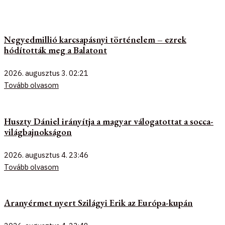
Negyedmillió karcsapásnyi történelem – ezrek
hódították meg a Balatont
2026. augusztus 3.
02:21
Tovább olvasom
Huszty Dániel irányítja a magyar válogatottat a socca-
világbajnokságon
2026. augusztus 4.
23:46
Tovább olvasom
Aranyérmet nyert Szilágyi Erik az Európa-kupán