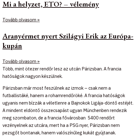
Mi a helyzet, ETO? – vélemény
Tovább olvasom »
Aranyérmet nyert Szilágyi Erik az Európa-
kupán
Tovább olvasom »
Több, mint ötezer rendőr lesz az utcán Párizsban. A francia
hatóságok nagyon készülnek.
Párizsban már most feszülnek az izmok – csak nem a
futballistáké, hanem a rohamrendőröké. A francia hatóságok
ugyanis nem bízzák a véletlenre a Bajnokok Ligája-döntő estéjét.
A mindent eldöntő összecsapást ugyan Münchenben rendezik
meg szombaton, de a francia fővárosban 5400 rendőrt
vezényelnek az utcára, mert ha a PSG nyer, Párizsban nem
pezsgőt bontanak, hanem valószínűleg kukát gyújtanak.