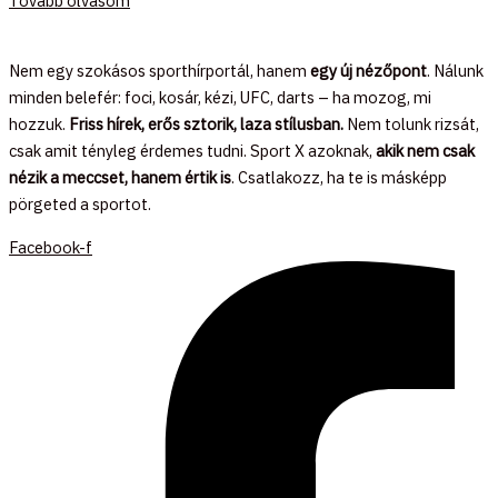
Tovább olvasom
Nem egy szokásos sporthírportál, hanem
egy új nézőpont
. Nálunk
minden belefér: foci, kosár, kézi, UFC, darts – ha mozog, mi
hozzuk.
Friss hírek, erős sztorik, laza stílusban.
Nem tolunk rizsát,
csak amit tényleg érdemes tudni. Sport X azoknak,
akik nem csak
nézik a meccset, hanem értik is
. Csatlakozz, ha te is másképp
pörgeted a sportot.
Facebook-f