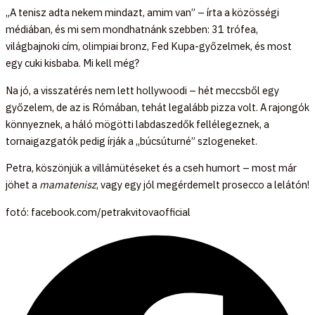
„A tenisz adta nekem mindazt, amim van” – írta a közösségi
médiában, és mi sem mondhatnánk szebben: 31 trófea,
világbajnoki cím, olimpiai bronz, Fed Kupa-győzelmek, és most
egy cuki kisbaba. Mi kell még?
Na jó, a visszatérés nem lett hollywoodi – hét meccsből egy
győzelem, de az is Rómában, tehát legalább pizza volt. A rajongók
könnyeznek, a háló mögötti labdaszedők fellélegeznek, a
tornaigazgatók pedig írják a „búcsúturné” szlogeneket.
Petra, köszönjük a villámütéseket és a cseh humort – most már
jöhet a
mamatenisz
, vagy egy jól megérdemelt prosecco a lelátón!
fotó: facebook.com/petrakvitovaofficial