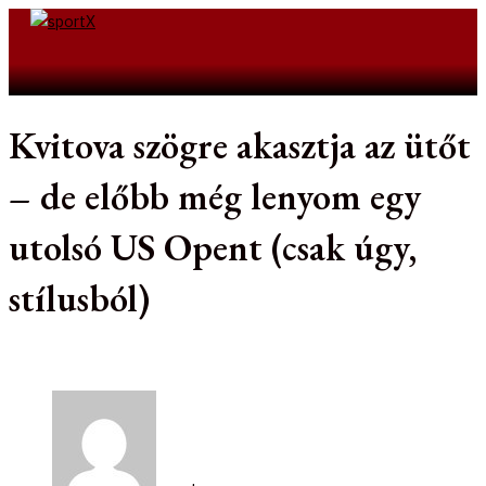
Skip
to
Search
content
Kvitova szögre akasztja az ütőt
– de előbb még lenyom egy
utolsó US Opent (csak úgy,
stílusból)