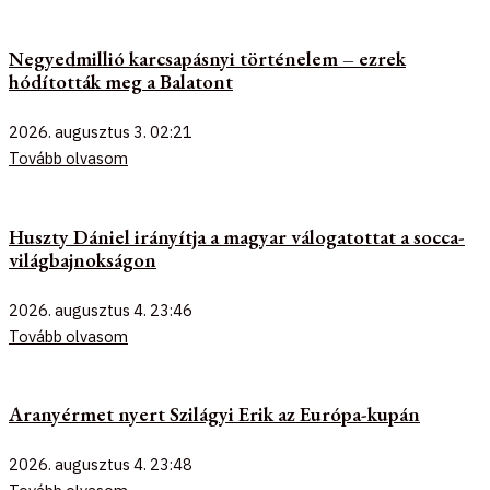
Negyedmillió karcsapásnyi történelem – ezrek
hódították meg a Balatont
2026. augusztus 3.
02:21
Tovább olvasom
Huszty Dániel irányítja a magyar válogatottat a socca-
világbajnokságon
2026. augusztus 4.
23:46
Tovább olvasom
Aranyérmet nyert Szilágyi Erik az Európa-kupán
2026. augusztus 4.
23:48