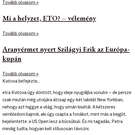
Tovább olvasom »
Mi a helyzet, ETO? – vélemény
Tovább olvasom »
Aranyérmet nyert Szilágyi Erik az Európa-
kupán
Tovább olvasom »
Kvitova befejezte...
etra Kvitova úgy döntött, hogy ideje nyugdíjba vonulni – de persze
csak miután még utoljára átcsap egy-két labdát New Yorkban,
nehogy azt higgye a világ, hogy simán kisétál. A kétszeres
wimbledoni bajnok, aki úgy csapta a fonákot, mint más a bejglit,
bejelentette: a US Open lesz a búcsúbuli. És mi tagadás, Petra
mindig tudta, hogyan kell stílusosan távozni.