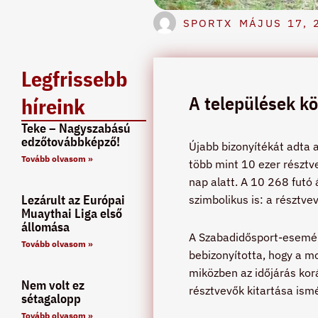
SPORTX
MÁJUS 17, 
Legfrissebb
A települések kö
híreink
Teke – Nagyszabású
edzőtovábbképző!
Újabb bizonyítékát adta 
Tovább olvasom »
több mint 10 ezer résztv
nap alatt. A 10 268 futó
Lezárult az Európai
szimbolikus is: a résztve
Muaythai Liga első
állomása
A Szabadidősport-esemén
Tovább olvasom »
bebizonyította, hogy a m
miközben az időjárás korá
Nem volt ez
résztvevők kitartása ism
sétagalopp
Tovább olvasom »