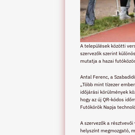
A települések közötti ve
szervezők szerint különö
mutatja a hazai futóközö
Antal Ferenc, a Szabadi
„Több mint tízezer ember
időjárási körülmények köz
hogy az új QR-kódos időmé
Futókörök Napja technológ
A szervezők a résztvevői 
helyszínt megmozgató, m