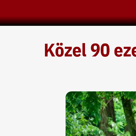
Skip
to
content
Közel 90 eze