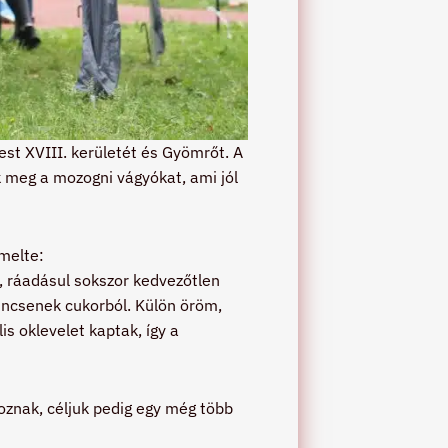
st XVIII. kerületét és Gyömrőt. A
 meg a mozogni vágyókat, ami jól
melte:
, ráadásul sokszor kedvezőtlen
nincsenek cukorból. Külön öröm,
s oklevelet kaptak, így a
goznak, céljuk pedig egy még több