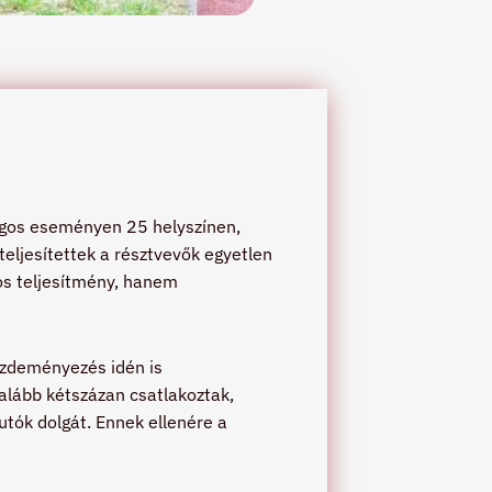
ágos eseményen 25 helyszínen,
eljesítettek a résztvevők egyetlen
os teljesítmény, hanem
ezdeményezés idén is
alább kétszázan csatlakoztak,
utók dolgát. Ennek ellenére a