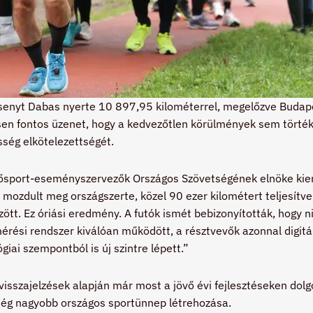
rsenyt Dabas nyerte 10 897,95 kilométerrel, megelőzve Budape
sen fontos üzenet, hogy a kedvezőtlen körülmények sem törték
sség elkötelezettségét.
dősport-eseményszervezők Országos Szövetségének elnöke kie
 mozdult meg országszerte, közel 90 ezer kilométert teljesítve
ött. Ez óriási eredmény. A futók ismét bebizonyították, hogy 
rési rendszer kiválóan működött, a résztvevők azonnal digitáli
iai szempontból is új szintre lépett.”
visszajelzések alapján már most a jövő évi fejlesztéseken dol
ég nagyobb országos sportünnep létrehozása.