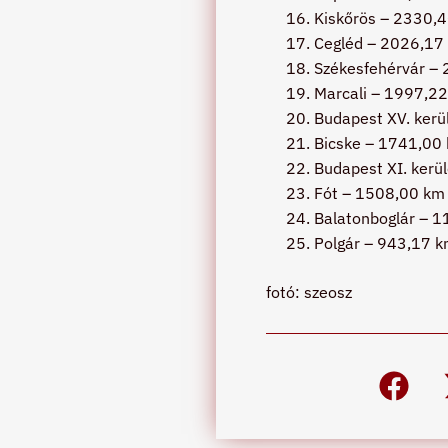
Kiskőrös – 2330,
Cegléd – 2026,17
Székesfehérvár –
Marcali – 1997,2
Budapest XV. kerü
Bicske – 1741,00
Budapest XI. kerü
Fót – 1508,00 km
Balatonboglár – 
Polgár – 943,17 
fotó: szeosz