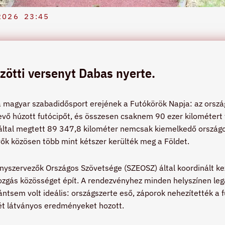
2026
23:45
zötti versenyt Dabas nyerte.
a magyar szabadidősport erejének a Futókörök Napja: az orsz
evő húzott futócipőt, és összesen csaknem 90 ezer kilométert t
 által megtett 89 347,8 kilométer nemcsak kiemelkedő ország
vők közösen több mint kétszer kerülték meg a Földet.
yszervezők Országos Szövetsége (SZEOSZ) által koordinált k
ozgás közösséget épít. A rendezvényhez minden helyszínen leg
ntsem volt ideális: országszerte eső, záporok nehezítették a f
ét látványos eredményeket hozott.