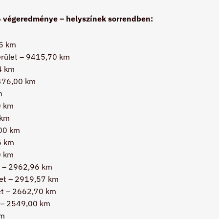
 végeredménye – helyszínek sorrendben:
5 km
erület – 9415,70 km
4 km
6476,00 km
m
0 km
 km
00 km
5 km
0 km
 – 2962,96 km
let – 2919,57 km
et – 2662,70 km
 – 2549,00 km
km