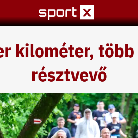
r kilométer, több
résztvevő