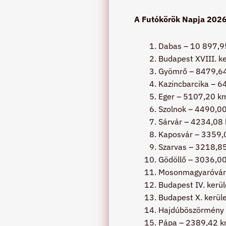
A Futókörök Napja 2026
Dabas – 10 897,9
Budapest XVIII. k
Gyömrő – 8479,6
Kazincbarcika – 
Eger – 5107,20 k
Szolnok – 4490,0
Sárvár – 4234,08
Kaposvár – 3359,
Szarvas – 3218,8
Gödöllő – 3036,0
Mosonmagyaróvár
Budapest IV. kerü
Budapest X. kerül
Hajdúböszörmény
Pápa – 2389,42 