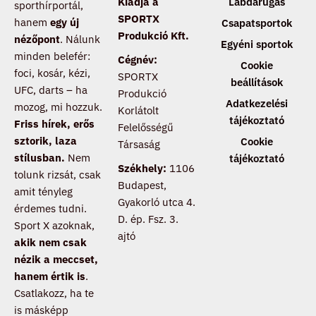
Kiadja a
Labdarúgás
sporthírportál,
SPORTX
hanem
egy új
Csapatsportok
Produkció Kft.
nézőpont
. Nálunk
Egyéni sportok
minden belefér:
Cégnév:
Cookie
foci, kosár, kézi,
SPORTX
beállítások
UFC, darts – ha
Produkció
Adatkezelési
mozog, mi hozzuk.
Korlátolt
tájékoztató
Friss hírek, erős
Felelősségű
sztorik, laza
Cookie
Társaság
stílusban.
Nem
tájékoztató
Székhely:
1106
tolunk rizsát, csak
Budapest,
amit tényleg
Gyakorló utca 4.
érdemes tudni.
D. ép. Fsz. 3.
Sport X azoknak,
ajtó
akik nem csak
nézik a meccset,
hanem értik is
.
Csatlakozz, ha te
is másképp