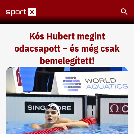
Skip
Sea
to
content
Kós Hubert megint
odacsapott – és még csak
bemelegített!