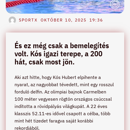
SPORTX
OKTÓBER 10, 2025
19:36
És ez még csak a bemelegítés
volt. Kós igazi terepe, a 200
hát, csak most jön.
Aki azt hitte, hogy Kós Hubert elpihente a
nyarat, az nagyobbat tévedett, mint egy rosszul
forduló delfin. Az olimpiai bajnok Carmelben
100 méter vegyesen rögtön országos csúccsal
indította a rövidpályás világkupát. A 22 éves
klasszis 52.11-es idővel csapott a célba, több
mint hét tizedet faragva saját korábbi
rekordjából.