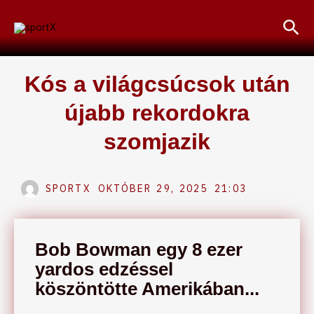
Skip
Sea
to
content
Kós a világcsúcsok után
újabb rekordokra
szomjazik
SPORTX
OKTÓBER 29, 2025
21:03
Bob Bowman egy 8 ezer
yardos edzéssel
köszöntötte Amerikában...