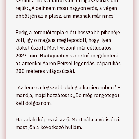
szerint a titok a falról való elrugaszkodásban
rejlik: „A delfinem most nagyon erős, a végén
ebből jön az a plusz, ami másnak már nincs.”
Pedig a torontói tripla előtt hosszabb pihenője
volt, így ő maga is meglepődött, hogy ilyen
időket úszott. Most viszont már céltudatos:
szeretné megdönteni
2027-ben, Budapesten
az amerikai Aaron Peirsol legendás, cáparuhás
200 méteres világcsúcsát.
„Az lenne a legszebb dolog a karrieremben” –
mondja, majd hozzáteszi: „De még rengeteget
kell dolgoznom.”
Ha valaki képes rá, az ő. Mert nála a víz is érzi:
most jön a következő hullám.