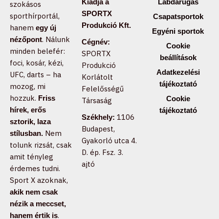
Kiadja a
Labdarúgás
szokásos
SPORTX
sporthírportál,
Csapatsportok
Produkció Kft.
hanem
egy új
Egyéni sportok
. Nálunk
nézőpont
Cégnév:
Cookie
minden belefér:
SPORTX
beállítások
foci, kosár, kézi,
Produkció
Adatkezelési
UFC, darts – ha
Korlátolt
tájékoztató
mozog, mi
Felelősségű
hozzuk.
Friss
Cookie
Társaság
hírek, erős
tájékoztató
1106
Székhely:
sztorik, laza
Budapest,
Nem
stílusban.
Gyakorló utca 4.
tolunk rizsát, csak
D. ép. Fsz. 3.
amit tényleg
ajtó
érdemes tudni.
Sport X azoknak,
akik nem csak
nézik a meccset,
.
hanem értik is