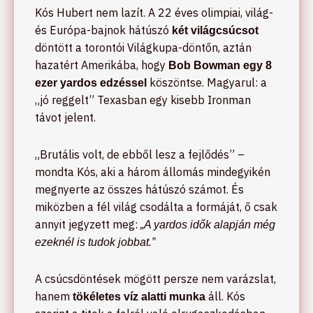
Kós Hubert nem lazít. A 22 éves olimpiai, világ-
és Európa-bajnok hátúszó
két világcsúcsot
döntött a torontói Világkupa-döntőn, aztán
hazatért Amerikába, hogy
Bob Bowman egy 8
köszöntse. Magyarul: a
ezer yardos edzéssel
„jó reggelt” Texasban egy kisebb Ironman
távot jelent.
„Brutális volt, de ebből lesz a fejlődés” –
mondta Kós, aki a három állomás mindegyikén
megnyerte az összes hátúszó számot. És
miközben a fél világ csodálta a formáját, ő csak
annyit jegyzett meg:
„A yardos idők alapján még
ezeknél is tudok jobbat.”
A csúcsdöntések mögött persze nem varázslat,
hanem
áll. Kós
tökéletes víz alatti munka