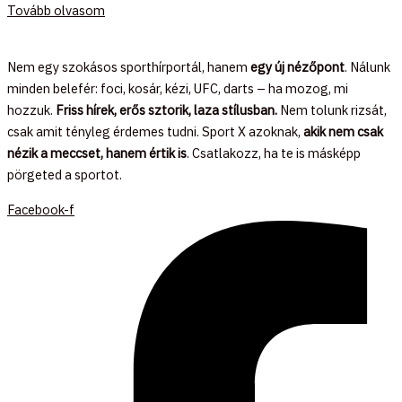
Tovább olvasom
Nem egy szokásos sporthírportál, hanem
egy új nézőpont
. Nálunk
minden belefér: foci, kosár, kézi, UFC, darts – ha mozog, mi
hozzuk.
Friss hírek, erős sztorik, laza stílusban.
Nem tolunk rizsát,
csak amit tényleg érdemes tudni. Sport X azoknak,
akik nem csak
nézik a meccset, hanem értik is
. Csatlakozz, ha te is másképp
pörgeted a sportot.
Facebook-f