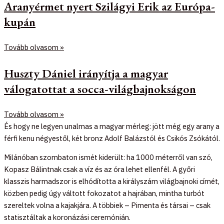
Aranyérmet nyert Szilágyi Erik az Európa-
kupán
Tovább olvasom »
Huszty Dániel irányítja a magyar
válogatottat a socca-világbajnokságon
Tovább olvasom »
És hogy ne legyen unalmas a magyar mérleg: jött még egy arany a
férfi kenu négyestől, két bronz Adolf Balázstól és Csikós Zsókától.
Milánóban szombaton ismét kiderült: ha 1000 méterről van szó,
Kopasz Bálintnak csak a víz és az óra lehet ellenfél. A győri
klasszis harmadszor is elhódította a királyszám világbajnoki címét,
közben pedig úgy váltott fokozatot a hajrában, mintha turbót
szereltek volna a kajakjára. A többiek – Pimenta és társai – csak
statisztáltak a koronázási ceremónián.