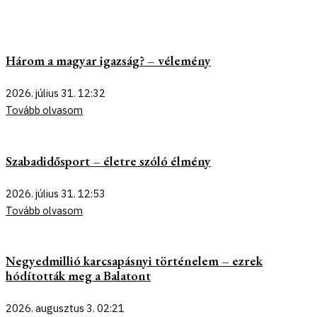
Három a magyar igazság? – vélemény
2026. július 31.
12:32
Tovább olvasom
Szabadidősport – életre szóló élmény
2026. július 31.
12:53
Tovább olvasom
Negyedmillió karcsapásnyi történelem – ezrek
hódították meg a Balatont
2026. augusztus 3.
02:21