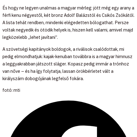
És hogy ne legyen unalmas a magyar mérleg: jött még egy arany a
férfi kenu négyestől, két bronz Adolf Balázstól és Csikós Zsókától.
A lista tehát rendben, mindenki elégedetten bólogathat. Persze
voltak negyedik és ötödik helyek is, hiszen kell valami, amivel majd
legközelebb „lehet javítani”.
A szövetségi kapitányok boldogok, a riválisok csalódottak, mi
pedig elmondhatjuk: kajak-kenuban továbbra is a magyar himnusz
a leggyakrabban játszott sláger. Kopasz pedig immár a trónhoz
van nőve – és ha így folytatja, lassan örökbérletet vált a
királyszám dobogójának legfelső fokára.
fotó: mti