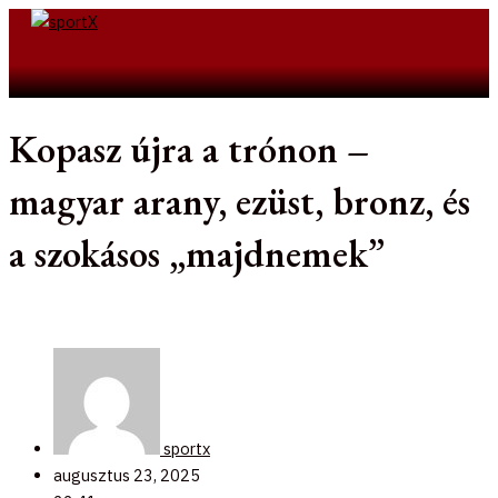
Skip
to
Search
content
Kopasz újra a trónon –
magyar arany, ezüst, bronz, és
a szokásos „majdnemek”
sportx
augusztus 23, 2025