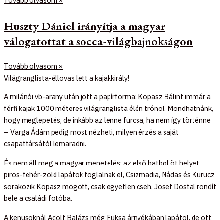
Tovább olvasom »
Huszty Dániel irányítja a magyar
válogatottat a socca-világbajnokságon
Tovább olvasom »
Világranglista-éllovas lett a kajakkirály!
A milánói vb-arany után jött a papírforma: Kopasz Bálint immár a
férfi kajak 1000 méteres világranglista élén trónol. Mondhatnánk,
hogy meglepetés, de inkább az lenne furcsa, ha nem így történne
– Varga Ádám pedig most nézheti, milyen érzés a saját
csapattársától lemaradni.
És nem áll meg a magyar menetelés: az első hatból öt helyet
piros-fehér-zöld lapátok foglalnak el, Csizmadia, Nádas és Kurucz
sorakozik Kopasz mögött, csak egyetlen cseh, Josef Dostal rondít
bele a családi fotóba.
A kenusoknál Adolf Balázs még Fuksa árnyékában lapátol, de ott