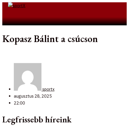
Skip
to
Search
content
Kopasz Bálint a csúcson
sportx
augusztus 28, 2025
22:00
Legfrissebb híreink