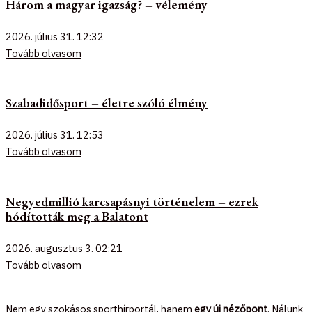
Három a magyar igazság? – vélemény
2026. július 31.
12:32
Tovább olvasom
Szabadidősport – életre szóló élmény
2026. július 31.
12:53
Tovább olvasom
Negyedmillió karcsapásnyi történelem – ezrek
hódították meg a Balatont
2026. augusztus 3.
02:21
Tovább olvasom
Nem egy szokásos sporthírportál, hanem
egy új nézőpont
. Nálunk