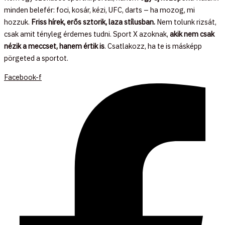
minden belefér: foci, kosár, kézi, UFC, darts – ha mozog, mi
hozzuk.
Friss hírek, erős sztorik, laza stílusban.
Nem tolunk rizsát,
csak amit tényleg érdemes tudni. Sport X azoknak,
akik nem csak
nézik a meccset, hanem értik is
. Csatlakozz, ha te is másképp
pörgeted a sportot.
Facebook-f