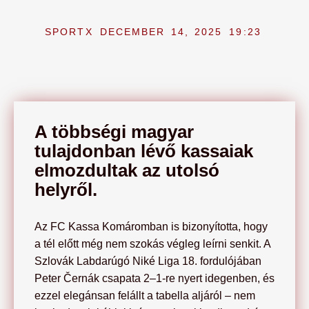
SPORTX
DECEMBER 14, 2025
19:23
A többségi magyar
tulajdonban lévő kassaiak
elmozdultak az utolsó
helyről.
Az FC Kassa Komáromban is bizonyította, hogy
a tél előtt még nem szokás végleg leírni senkit. A
Szlovák Labdarúgó Niké Liga 18. fordulójában
Peter Černák csapata 2–1-re nyert idegenben, és
ezzel elegánsan felállt a tabella aljáról – nem