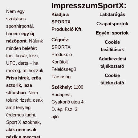
Impresszum:
SportX:
Nem egy
Kiadja a
Labdarúgás
szokásos
SPORTX
Csapatsportok
sporthírportál,
Produkció Kft.
Egyéni sportok
hanem
egy új
Cégnév:
nézőpont
. Nálunk
Cookie
SPORTX
minden belefér:
beállítások
Produkció
foci, kosár, kézi,
Adatkezelési
Korlátolt
UFC, darts – ha
tájékoztató
Felelősségű
mozog, mi hozzuk.
Cookie
Társaság
Friss hírek, erős
tájékoztató
sztorik, laza
Székhely:
1106
stílusban.
Nem
Budapest,
tolunk rizsát, csak
Gyakorló utca 4.
amit tényleg
D. ép. Fsz. 3.
érdemes tudni.
ajtó
Sport X azoknak,
akik nem csak
nézik a meccset,