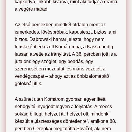
kapkodva, inkább kivárva, mint aki tudja: a dráma
a végére marad.
Az első percekben mindkét oldalon ment az
ismerkedés, lövéspróbák, kapusteszt, biztos, ami
biztos. Dabrowski hamar jelezte, hogy nem
turistaként érkezett Komáromba, a Kassa pedig
lassan átvette az irányítást. A 36. percben jött is a
jutalom: egy szöglet, egy beadás, egy
szerencsétlen mozdulat, és máris vezetett a
vendégcsapat – ahogy azt az önbizalomépítő
góloknál illik.
A szünet után Komárom gyorsan egyenlített,
nehogy túl nyugodt legyen a folytatás. A meccs
sokáig billegt, helyzet itt, helyzet ott, mindenki
készült a „tisztességes döntetlenre”, amikor a 88.
percben Čerepkai megtalálta Sovičot, aki nem