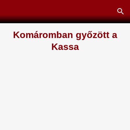
Skip
Sea
to
content
Komáromban győzött a
Kassa