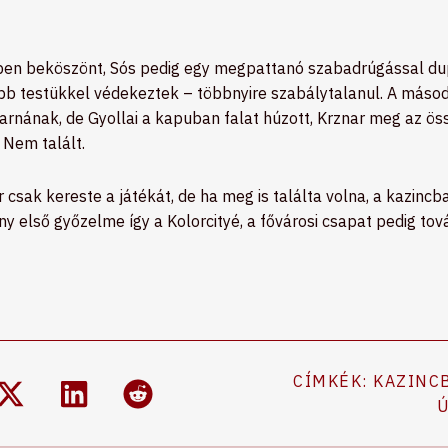
en beköszönt, Sós pedig egy megpattanó szabadrúgással dupl
bb testükkel védekeztek – többnyire szabálytalanul. A másodi
karnának, de Gyollai a kapuban falat húzott, Krznar meg az ös
. Nem talált.
csak kereste a játékát, de ha meg is találta volna, a kazincb
ny első győzelme így a Kolorcityé, a fővárosi csapat pedig továb
CÍMKÉK:
KAZINC