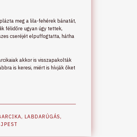
ázta meg a lila-fehérek bánatát,
k félidőre ugyan úgy tettek,
szes cseréjét elpuffogtatta, hátha
arcikaiak akkor is visszapakolták
bra is keresi, miért is hívják őket
BARCIKA
,
LABDARÚGÁS
,
ÚJPEST