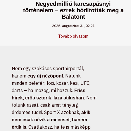
Negyedmillió karcsapásnyi
történelem – ezrek hódították meg a
Balatont
2026. augusztus 3.
02:21
Tovább olvasom
Nem egy szokásos sporthírportál,
hanem
. Nálunk
egy új nézőpont
minden belefér: foci, kosár, kézi, UFC,
darts – ha mozog, mi hozzuk.
Friss
Nem
hírek, erős sztorik, laza stílusban.
tolunk rizsát, csak amit tényleg
érdemes tudni. Sport X azoknak,
akik
nem csak nézik a meccset, hanem
. Csatlakozz, ha te is másképp
értik is