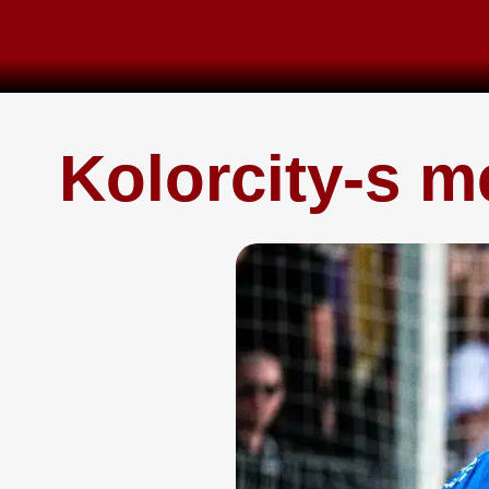
Skip
to
content
Kolorcity-s m