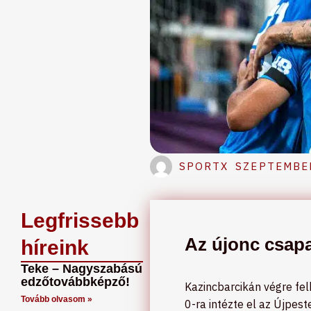
SPORTX
SZEPTEMBER
Legfrissebb
Az újonc csapa
híreink
Teke – Nagyszabású
edzőtovábbképző!
Kazincbarcikán végre fel
Tovább olvasom »
0-ra intézte el az Újpes