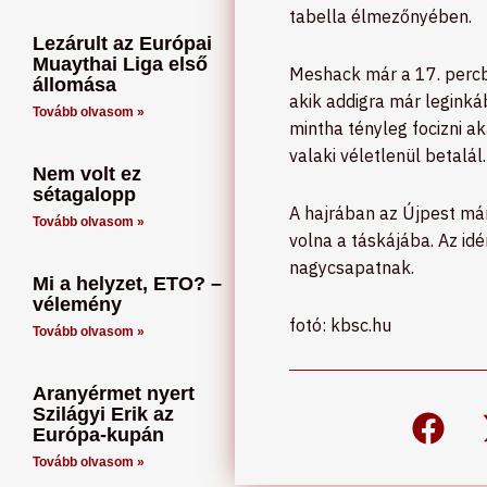
tabella élmezőnyében.
Lezárult az Európai
Muaythai Liga első
Meshack már a 17. percb
állomása
akik addigra már leginká
Tovább olvasom »
mintha tényleg focizni a
valaki véletlenül betalál
Nem volt ez
sétagalopp
A hajrában az Újpest már 
Tovább olvasom »
volna a táskájába. Az idé
nagycsapatnak.
Mi a helyzet, ETO? –
vélemény
fotó: kbsc.hu
Tovább olvasom »
Aranyérmet nyert
Szilágyi Erik az
Európa-kupán
Tovább olvasom »