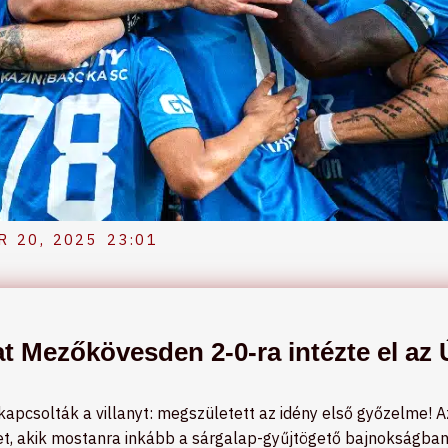
 20, 2025
23:01
t Mezőkövesden 2-0-ra intézte el az 
kapcsolták a villanyt: megszületett az idény első győzelme!
tet, akik mostanra inkább a sárgalap-gyűjtögető bajnokságban