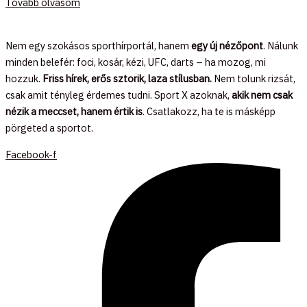
Tovább olvasom
Nem egy szokásos sporthírportál, hanem
egy új nézőpont
. Nálunk
minden belefér: foci, kosár, kézi, UFC, darts – ha mozog, mi
hozzuk.
Friss hírek, erős sztorik, laza stílusban.
Nem tolunk rizsát,
csak amit tényleg érdemes tudni. Sport X azoknak,
akik nem csak
nézik a meccset, hanem értik is
. Csatlakozz, ha te is másképp
pörgeted a sportot.
Facebook-f