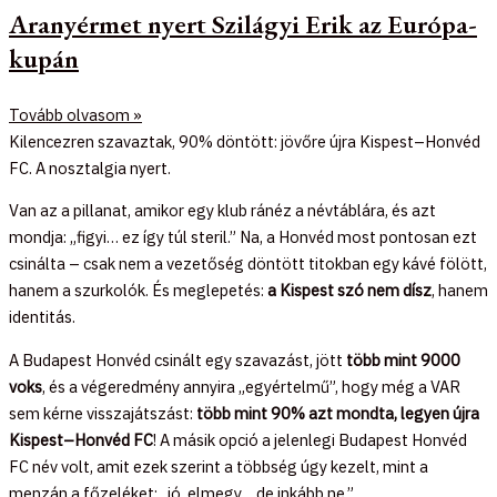
Aranyérmet nyert Szilágyi Erik az Európa-
kupán
Tovább olvasom »
Kilencezren szavaztak, 90% döntött: jövőre újra Kispest–Honvéd
FC. A nosztalgia nyert.
Van az a pillanat, amikor egy klub ránéz a névtáblára, és azt
mondja: „figyi… ez így túl steril.” Na, a Honvéd most pontosan ezt
csinálta – csak nem a vezetőség döntött titokban egy kávé fölött,
hanem a szurkolók. És meglepetés:
a Kispest szó nem dísz
, hanem
identitás.
A Budapest Honvéd csinált egy szavazást, jött
több mint 9000
voks
, és a végeredmény annyira „egyértelmű”, hogy még a VAR
sem kérne visszajátszást:
több mint 90% azt mondta, legyen újra
Kispest–Honvéd FC
! A másik opció a jelenlegi Budapest Honvéd
FC név volt, amit ezek szerint a többség úgy kezelt, mint a
menzán a főzeléket: „jó, elmegy… de inkább ne.”