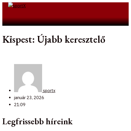
Skip
to
Search
content
Kispest: Újabb keresztelő
sportx
január 23, 2026
21:09
Legfrissebb híreink