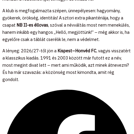
A klub is megfogalmazta szépen, ünnepélyesen: hagyomány,
gyökerek, örökség, identitás! A sztori extra pikantériája, hogy a
csapat
NB II-es éllovas
, szóval a névváltás most nem menekülés,
hanem inkább egy hangos „Helló, megjöttünk!” – még akkor is, ha
egyelőre csak a táblát cserélik le, nem a védelmet.
A lényeg: 2026/27-től jön a
Kispest–Honvéd FC
, vagyis visszatért
a klasszikus kiadás. 1991 és 2003 között már futott ez a név,
most megint divat lett – mert ami működik, azt minek átnevezni?
És ha már szavazás: a közönség most kimondta, amit rég
gondolt.