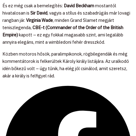
És ez még csak a bemelegítés:
David Beckham
mostantól
hivatalosan is
Sir David
, vagyis a stílus és szabadrúgás már lovagi
rangban jár.
Virginia Wade
, minden Grand Slamet megjárt
teniszlegenda,
CBE-t (Commander of the Order of the British
Empire)
kapott – ez egy fokkal magasabb szint, ami legalább
annyira elegáns, mint a wimbledoni fehér dresszkód.
Közben motoros hősök, paralimpikonok, rögbilegendák és még
kommentátorok is felkerültek Károly király listájára. Az uralkodó
idén bőkezű volt – úgy tűnik, ha elég jól csinálod, amit szeretsz,
akár a király is felfigyel rád.