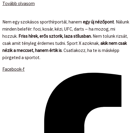
Tovább olvasom
Nem egy szokásos sporthírportál, hanem
egy új nézőpont
. Nálunk
minden belefér: foci, kosár, kézi, UFC, darts – ha mozog, mi
hozzuk.
Friss hírek, erős sztorik, laza stílusban.
Nem tolunk rizsát,
csak amit tényleg érdemes tudni. Sport X azoknak,
akik nem csak
nézik a meccset, hanem értik is
. Csatlakozz, ha te is másképp
pörgeted a sportot.
Facebook-f