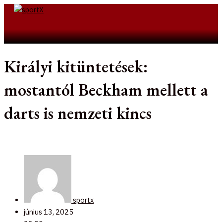
Skip
to
Search
content
Királyi kitüntetések:
mostantól Beckham mellett a
darts is nemzeti kincs
sportx
június 13, 2025