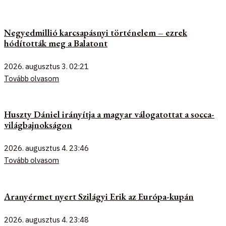
Negyedmillió karcsapásnyi történelem – ezrek
hódították meg a Balatont
2026. augusztus 3.
02:21
Tovább olvasom
Huszty Dániel irányítja a magyar válogatottat a socca-
világbajnokságon
2026. augusztus 4.
23:46
Tovább olvasom
Aranyérmet nyert Szilágyi Erik az Európa-kupán
2026. augusztus 4.
23:48