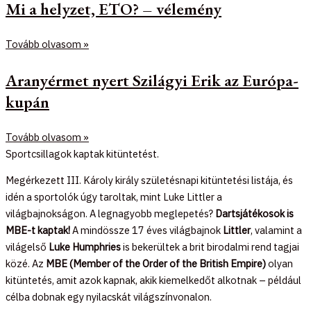
Mi a helyzet, ETO? – vélemény
Tovább olvasom »
Aranyérmet nyert Szilágyi Erik az Európa-
kupán
Tovább olvasom »
Sportcsillagok kaptak kitüntetést.
Megérkezett III. Károly király születésnapi kitüntetési listája, és
idén a sportolók úgy taroltak, mint Luke Littler a
világbajnokságon. A legnagyobb meglepetés?
Dartsjátékosok is
MBE-t kaptak!
A mindössze 17 éves világbajnok
Littler
, valamint a
világelső
Luke Humphries
is bekerültek a brit birodalmi rend tagjai
közé. Az
MBE (Member of the Order of the British Empire)
olyan
kitüntetés, amit azok kapnak, akik kiemelkedőt alkotnak – például
célba dobnak egy nyilacskát világszínvonalon.