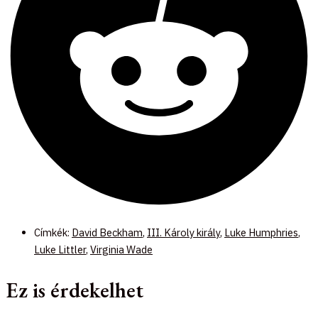
Címkék:
David Beckham
,
III. Károly király
,
Luke Humphries
,
Luke Littler
,
Virginia Wade
Ez is érdekelhet