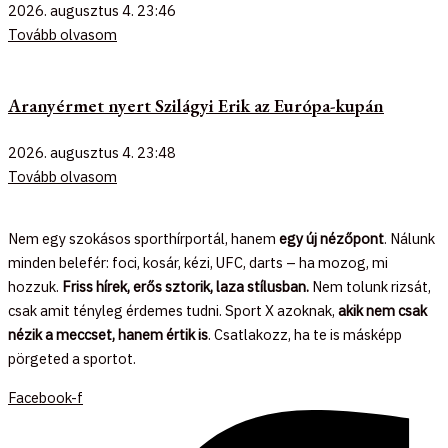
2026. augusztus 4.
23:46
Tovább olvasom
Aranyérmet nyert Szilágyi Erik az Európa-kupán
2026. augusztus 4.
23:48
Tovább olvasom
Nem egy szokásos sporthírportál, hanem
egy új nézőpont
. Nálunk
minden belefér: foci, kosár, kézi, UFC, darts – ha mozog, mi
hozzuk.
Friss hírek, erős sztorik, laza stílusban.
Nem tolunk rizsát,
csak amit tényleg érdemes tudni. Sport X azoknak,
akik nem csak
nézik a meccset, hanem értik is
. Csatlakozz, ha te is másképp
pörgeted a sportot.
Facebook-f