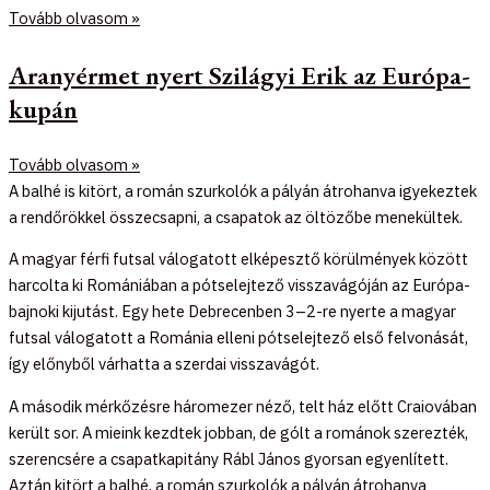
Tovább olvasom »
Aranyérmet nyert Szilágyi Erik az Európa-
kupán
Tovább olvasom »
A balhé is kitört, a román szurkolók a pályán átrohanva igyekeztek
a rendőrökkel összecsapni, a csapatok az öltözőbe menekültek.
A magyar férfi futsal válogatott elképesztő körülmények között
harcolta ki Romániában a pótselejtező visszavágóján az Európa-
bajnoki kijutást. Egy hete Debrecenben 3–2-re nyerte a magyar
futsal válogatott a Románia elleni pótselejtező első felvonását,
így előnyből várhatta a szerdai visszavágót.
A második mérkőzésre háromezer néző, telt ház előtt Craiovában
került sor. A mieink kezdtek jobban, de gólt a románok szerezték,
szerencsére a csapatkapitány Rábl János gyorsan egyenlített.
Aztán kitört a balhé, a román szurkolók a pályán átrohanva