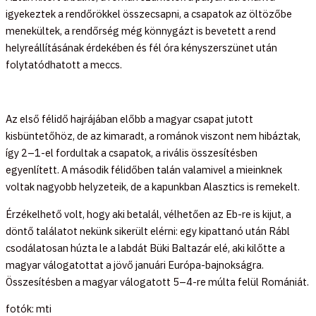
igyekeztek a rendőrökkel összecsapni, a csapatok az öltözőbe
menekültek, a rendőrség még könnygázt is bevetett a rend
helyreállításának érdekében és fél óra kényszerszünet után
folytatódhatott a meccs.
Az első félidő hajrájában előbb a magyar csapat jutott
kisbüntetőhöz, de az kimaradt, a románok viszont nem hibáztak,
így 2–1-el fordultak a csapatok, a rivális összesítésben
egyenlített. A második félidőben talán valamivel a mieinknek
voltak nagyobb helyzeteik, de a kapunkban Alasztics is remekelt.
Érzékelhető volt, hogy aki betalál, vélhetően az Eb-re is kijut, a
döntő találatot nekünk sikerült elérni: egy kipattanó után Rábl
csodálatosan húzta le a labdát Büki Baltazár elé, aki kilőtte a
magyar válogatottat a jövő januári Európa-bajnokságra.
Összesítésben a magyar válogatott 5–4-re múlta felül Romániát.
fotók: mti