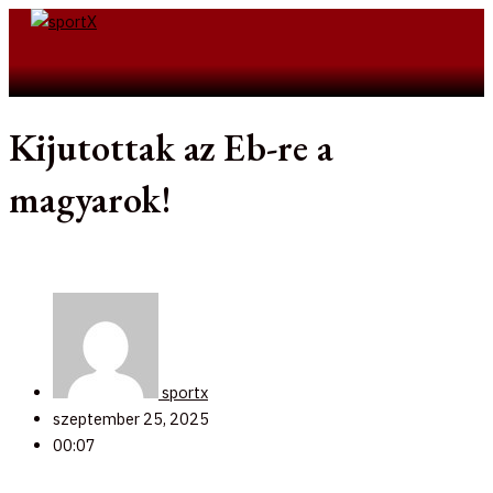
Skip
to
Search
content
Kijutottak az Eb-re a
magyarok!
sportx
szeptember 25, 2025
00:07