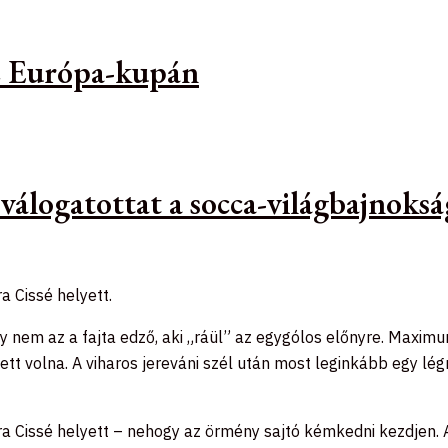
az Európa-kupán
 válogatottat a socca-világbajnoks
a Cissé helyett.
y nem az a fajta edző, aki „ráül” az egygólos előnyre. Maximu
lett volna. A viharos jereváni szél után most leginkább egy l
ra Cissé helyett – nehogy az örmény sajtó kémkedni kezdjen. A