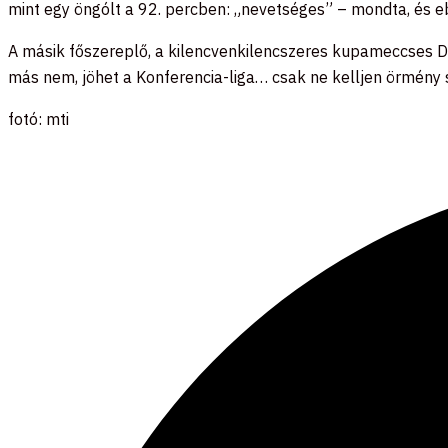
mint egy öngólt a 92. percben: „nevetséges” – mondta, és 
A másik főszereplő, a kilencvenkilencszeres kupameccses Dib
más nem, jöhet a Konferencia-liga… csak ne kelljen örmény s
fotó: mti