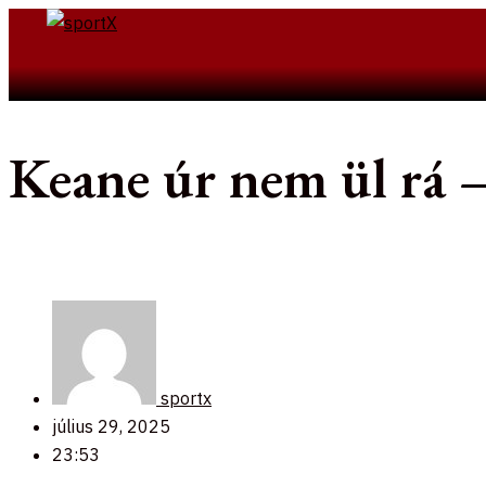
Skip
to
Search
content
Keane úr nem ül rá –
sportx
július 29, 2025
23:53