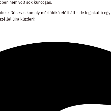
ebben nem volt sok kuncogás.
usz Dénes is komoly mérföldkő előtt áll – de leginkább egy ú
zéllel újra küzdeni!