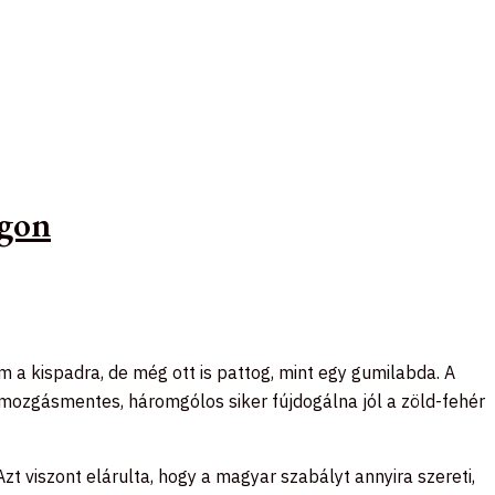
ágon
m a kispadra, de még ott is pattog, mint egy gumilabda. A
égmozgásmentes, háromgólos siker fújdogálna jól a zöld-fehér
zt viszont elárulta, hogy a magyar szabályt annyira szereti,