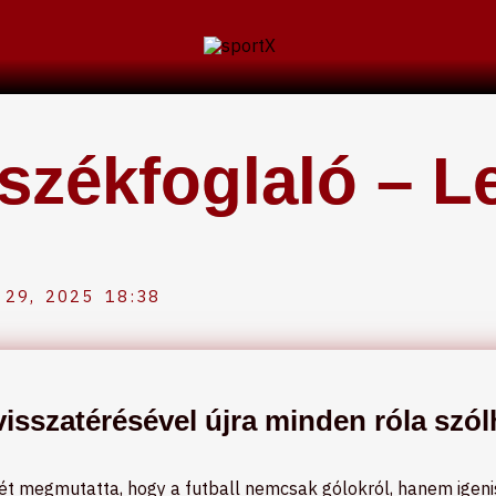
 székfoglaló – 
29, 2025
18:38
sszatérésével újra minden róla szól
 megmutatta, hogy a futball nemcsak gólokról, hanem igenis p