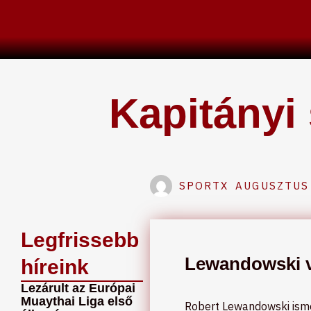
Skip
to
content
Kapitányi
SPORTX
AUGUSZTUS 
Legfrissebb
Lewandowski vi
híreink
Lezárult az Európai
Muaythai Liga első
Robert Lewandowski ismét