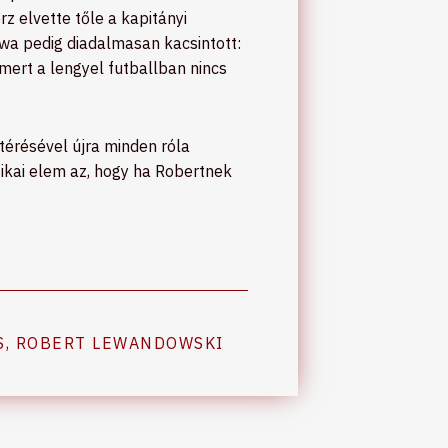
rz elvette tőle a kapitányi
wa pedig diadalmasan kacsintott:
mert a lengyel futballban nincs
térésével újra minden róla
tikai elem az, hogy ha Robertnek
S
,
ROBERT LEWANDOWSKI