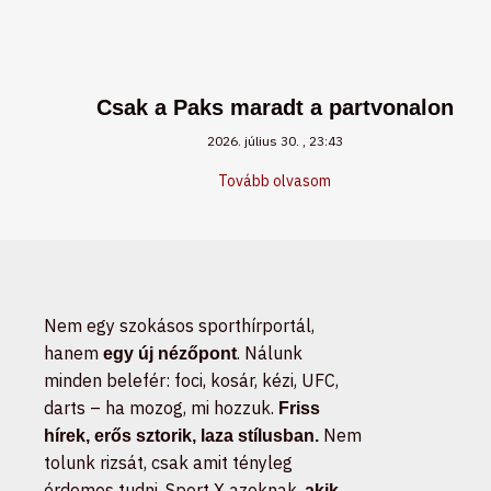
Csak a Paks maradt a partvonalon
2026. július 30.
23:43
Tovább olvasom
Nem egy szokásos sporthírportál,
hanem
. Nálunk
egy új nézőpont
minden belefér: foci, kosár, kézi, UFC,
darts – ha mozog, mi hozzuk.
Friss
Nem
hírek, erős sztorik, laza stílusban.
tolunk rizsát, csak amit tényleg
érdemes tudni. Sport X azoknak,
akik