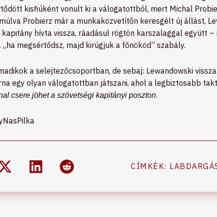
ődött kisfiúként vonult ki a válogatottból, mert Michal Probie
úlva Probierz már a munkaközvetítőn keresgélt új állást, Le
kapitány hívta vissza, ráadásul rögtön karszalaggal együtt – 
 „ha megsértődsz, majd kirúgjuk a főnököd” szabály.
madikok a selejtezőcsoportban, de sebaj: Lewandowski vissza
arna egy olyan válogatottban játszani, ahol a legbiztosabb tak
.
al csere jöhet a szövetségi kapitányi poszton
yNasPilka
CÍMKÉK:
LABDARGÁ