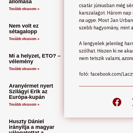
állomása
csatár júniusban még sért
Tovább olvasom »
karszalagot. Három nap m
. Most Jan Urban 
na ugye
Nem volt ez
szebb hagyomány, mint a
sétagalopp
Tovább olvasom »
A lengyelek jelenleg har
szólhat. Hiszen ki ne ak
Mi a helyzet, ETO? –
nem tetszik valami,
azonn
vélemény
Tovább olvasom »
fotó: facebook.com/Lacz
Aranyérmet nyert
Szilágyi Erik az
Európa-kupán
Tovább olvasom »
Huszty Dániel
irányítja a magyar
válogatottat a