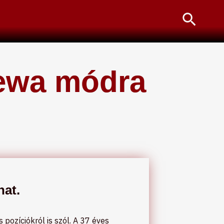
Searc
Lewa módra
hat.
ozíciókról is szól. A 37 éves