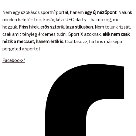
Nem egy szokásos sporthírportál, hanem
egy új nézőpont
. Nálunk
minden belefér: foci, kosár, kézi, UFC, darts – ha mozog, mi
hozzuk.
Friss hírek, erős sztorik, laza stílusban.
Nem tolunk rizsát,
csak amit tényleg érdemes tudni. Sport X azoknak,
akik nem csak
nézik a meccset, hanem értik is
. Csatlakozz, ha te is másképp
pörgeted a sportot.
Facebook-f