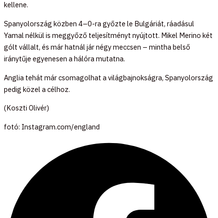
kellene.
Spanyolország közben 4–0-ra győzte le Bulgáriát, ráadásul
Yamal nélkül is meggyőző teljesítményt nyújtott. Mikel Merino két
gólt vállalt, és már hatnál jár négy meccsen – mintha belső
iránytűje egyenesen a hálóra mutatna.
Anglia tehát már csomagolhat a világbajnokságra, Spanyolország
pedig közel a célhoz.
(Koszti Olivér)
fotó: Instagram.com/england