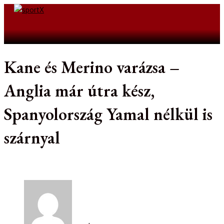
Skip
to
Search
content
Kane és Merino varázsa –
Anglia már útra kész,
Spanyolország Yamal nélkül is
szárnyal