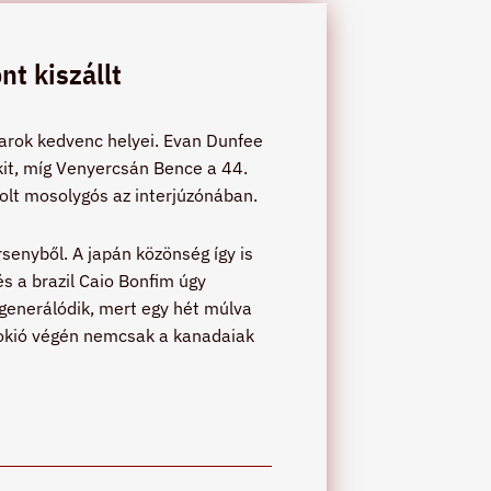
t kiszállt
gyarok kedvenc helyei. Evan Dunfee
kit, míg Venyercsán Bence a 44.
volt mosolygós az interjúzónában.
rsenyből. A japán közönség így is
és a brazil Caio Bonfim úgy
generálódik, mert egy hét múlva
 Tokió végén nemcsak a kanadaiak