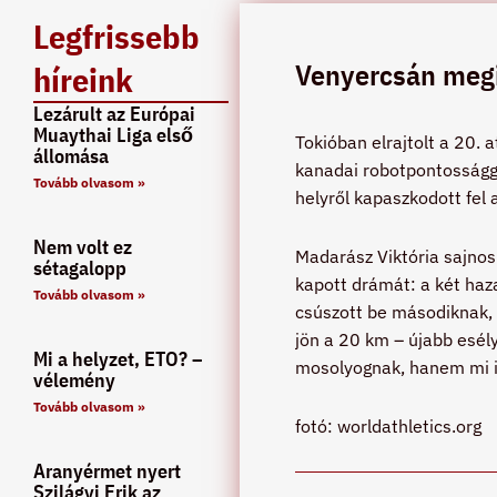
Legfrissebb
Venyercsán megin
híreink
Lezárult az Európai
Muaythai Liga első
Tokióban elrajtolt a 20. 
állomása
kanadai robotpontosságga
Tovább olvasom »
helyről kapaszkodott fel 
Nem volt ez
Madarász Viktória sajnos 
sétagalopp
kapott drámát: a két hazai
Tovább olvasom »
csúszott be másodiknak, 
jön a 20 km – újabb esél
Mi a helyzet, ETO? –
mosolyognak, hanem mi i
vélemény
Tovább olvasom »
fotó: worldathletics.org
Aranyérmet nyert
Szilágyi Erik az