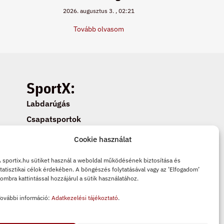
2026. augusztus 3.
02:21
Tovább olvasom
SportX:
Labdarúgás
Csapatsportok
Egyéni sportok
Cookie használat
Cookie beállítások
 sportix.hu sütiket használ a weboldal működésének biztosítása és
Adatkezelési tájékoztató
tatisztikai célok érdekében. A böngészés folytatásával vagy az ’Elfogadom’
ombra kattintással hozzájárul a sütik használatához.
Cookie tájékoztató
ovábbi információ:
Adatkezelési tájékoztató
.