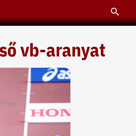
Searc
lső vb-aranyat