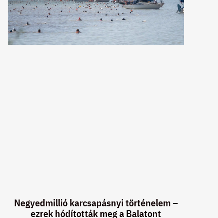
Negyedmillió karcsapásnyi történelem –
ezrek hódították meg a Balatont