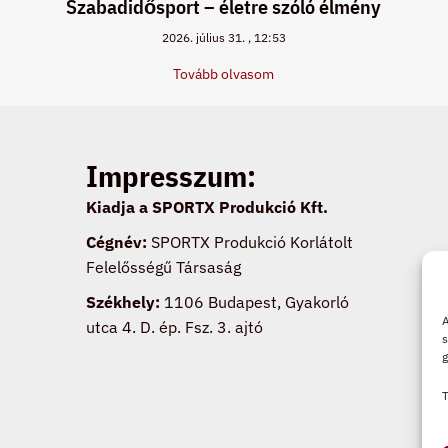
Szabadidősport – életre szóló élmény
2026. július 31.
12:53
Tovább olvasom
Impresszum:
Kiadja a SPORTX Produkció Kft.
Cégnév:
SPORTX Produkció Korlátolt
Felelősségű Társaság
Székhely:
1106 Budapest, Gyakorló
A
utca 4. D. ép. Fsz. 3. ajtó
s
g
T