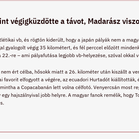
t végigküzdötte a távot, Madarász viszon
atlétikai vb, és rögtön kiderült, hogy a japán pályák nem a ma
l gyalogolt végig 35 kilométert, és fél perccel előzött minden
a 22.-re – ami pályafutása legjobb vb-helyezése, szóval okkal 
nem ért célba, hősokk miatt a 26. kilométer után kiszállt a ve
 favorit elfogyott a végére, az ecuadori Hurtadót kiállították, 
mintha a Copacabanán lett volna célfotó. Venyercsán most re
y egy hajszálnyival jobb helyre. A magyar fanok remélik, hogy
s.