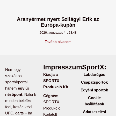
Aranyérmet nyert Szilágyi Erik az
Európa-kupán
2026. augusztus 4.
23:48
Tovább olvasom
Impresszum:
SportX:
Nem egy
Kiadja a
Labdarúgás
szokásos
SPORTX
sporthírportál,
Csapatsportok
Produkció Kft.
hanem
egy új
Egyéni sportok
nézőpont
. Nálunk
Cégnév:
Cookie
minden belefér:
SPORTX
beállítások
foci, kosár, kézi,
Produkció
Adatkezelési
UFC, darts – ha
Korlátolt