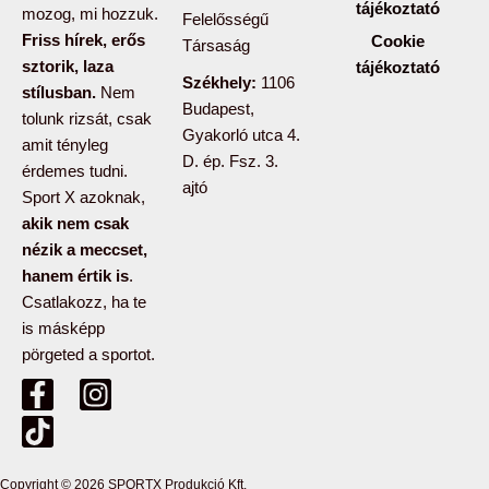
tájékoztató
mozog, mi hozzuk.
Felelősségű
Friss hírek, erős
Cookie
Társaság
sztorik, laza
tájékoztató
Székhely:
1106
stílusban.
Nem
Budapest,
tolunk rizsát, csak
Gyakorló utca 4.
amit tényleg
D. ép. Fsz. 3.
érdemes tudni.
ajtó
Sport X azoknak,
akik nem csak
nézik a meccset,
hanem értik is
.
Csatlakozz, ha te
is másképp
pörgeted a sportot.
F
T
I
a
i
n
c
k
s
e
t
t
Copyright © 2026 SPORTX Produkció Kft.