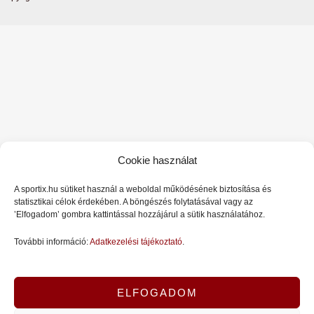
b
o
a
o
k
g
o
r
k
a
-
m
f
Cookie használat
A sportix.hu sütiket használ a weboldal működésének biztosítása és
statisztikai célok érdekében. A böngészés folytatásával vagy az
’Elfogadom’ gombra kattintással hozzájárul a sütik használatához.
További információ:
Adatkezelési tájékoztató
.
ELFOGADOM