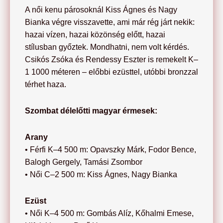
A női kenu párosoknál Kiss Ágnes és Nagy
Bianka végre visszavette, ami már rég járt nekik:
hazai vízen, hazai közönség előtt, hazai
stílusban győztek. Mondhatni, nem volt kérdés.
Csikós Zsóka és Rendessy Eszter is remekelt K–
1 1000 méteren – előbbi ezüsttel, utóbbi bronzzal
térhet haza.
Szombat délelőtti magyar érmesek:
Arany
• Férfi K–4 500 m: Opavszky Márk, Fodor Bence,
Balogh Gergely, Tamási Zsombor
• Női C–2 500 m: Kiss Ágnes, Nagy Bianka
Ezüst
• Női K–4 500 m: Gombás Alíz, Kőhalmi Emese,