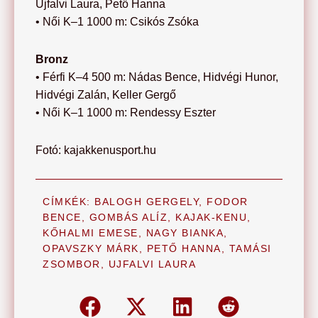
Ujfalvi Laura, Pető Hanna
• Női K–1 1000 m: Csikós Zsóka
Bronz
• Férfi K–4 500 m: Nádas Bence, Hidvégi Hunor,
Hidvégi Zalán, Keller Gergő
• Női K–1 1000 m: Rendessy Eszter
Fotó: kajakkenusport.hu
CÍMKÉK:
BALOGH GERGELY
,
FODOR
BENCE
,
GOMBÁS ALÍZ
,
KAJAK-KENU
,
KŐHALMI EMESE
,
NAGY BIANKA
,
OPAVSZKY MÁRK
,
PETŐ HANNA
,
TAMÁSI
ZSOMBOR
,
UJFALVI LAURA