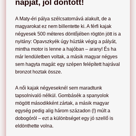
napját, jól döntött!
A Maty-éri pálya szélcsatornává alakult, de a
magyarokat ez nem billentette ki. A férfi kajak
négyesek 500 méteres döntőjében rögtön jött is a
nyitány: Opavszkyék úgy húzták végig a pályát,
mintha motor is lenne a hajóban – arany! És ha
már lendületben voltak, a másik magyar négyes
sem hagyta magát: egy szépen felépített hajrával
bronzot hoztak össze.
A női kajak négyeseknél sem maradtunk
tapsolnivaló nélkül. Gombásék a spanyolok
mögött másodikként zártak, a másik magyar
egység pedig alig három századon (!) múlt a
dobogóról – ezt a különbséget egy jó szellő is
eldönthette volna.