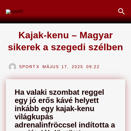
Skip
Sea
to
content
Kajak-kenu – Magyar
sikerek a szegedi szélben
SPORTX
MÁJUS 17, 2025
09:22
Ha valaki szombat reggel
egy jó erős kávé helyett
inkább egy kajak-kenu
világkupás
adrenalinfröccsel indította a