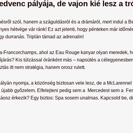
dvenc pályája, de vajon kié lesz a tr
ésről szól, hanem a száguldásról és a drámáról, mert indul a 
yes hétvége vár ránk! Ez azt jelenti, hogy pénteken már időmé
agy durranás. Triplán támad az adrenalin!
a-Francorchamps, ahol az Eau Rouge kanyar olyan meredek, ho
őjárás? Kis túlzással óránként más – napsütés a célegyenesben
ás itt nem stratégia, hanem orosz rulett.
ályán nyomja, a közönség biztosan vele lesz, de a McLarennel f
gy újabb győzelem. Elfelejteni pedig sem a Mercedest sem a Fer
káosz érkezik? Egy biztos: Spa sosem unalmas. Kapcsold be, dől
!