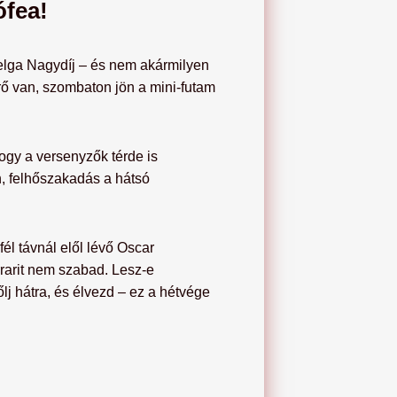
ófea!
Belga Nagydíj – és nem akármilyen
rő van, szombaton jön a mini-futam
gy a versenyzők térde is
, felhőszakadás a hátsó
él távnál elől lévő Oscar
rarit nem szabad. Lesz-e
j hátra, és élvezd – ez a hétvége