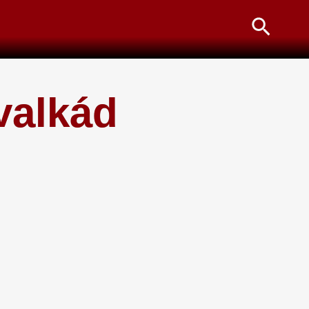
Searc
valkád