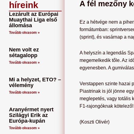
A fél mezőny ke
híreink
Lezárult az Európai
Muaythai Liga első
Ez a hétvége nem a pihen
állomása
formátumban: sprintversen
Tovább olvasom »
(sprint), és vasárnap a n
Nem volt ez
A helyszín a legendás Sp
sétagalopp
megemelkedik tőle. Az id
Tovább olvasom »
egyenesben. A gumiválaszt
Mi a helyzet, ETO? –
Verstappen szinte hazai p
vélemény
Piastrinak is jól jönne e
Tovább olvasom »
meglepetés, vagy totális 
F1-rajongóknak kötelező
Aranyérmet nyert
Szilágyi Erik az
Európa-kupán
(Koszti Olivér)
Tovább olvasom »