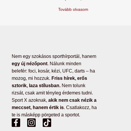
Tovább olvasom
Nem egy szokásos sporthírportál, hanem
egy új nézőpont
. Nálunk minden
belefér: foci, kosár, kézi, UFC, darts – ha
mozog, mi hozzuk.
Friss hírek, erős
sztorik, laza stílusban.
Nem tolunk
rizsát, csak amit tényleg érdemes tudni.
Sport X azoknak,
akik nem csak nézik a
meccset, hanem értik is
. Csatlakozz, ha
te is másképp pörgeted a sportot.
F
I
T
a
n
i