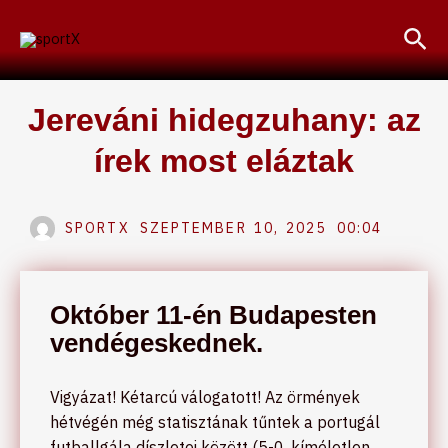
Skip
Sea
to
content
Jereváni hidegzuhany: az
írek most eláztak
SPORTX
SZEPTEMBER 10, 2025
00:04
Október 11-én Budapesten
vendégeskednek.
Vigyázat! Kétarcú válogatott! Az örmények
hétvégén még statisztának tűntek a portugál
futballgála díszletei között (5-0, kíméletlen