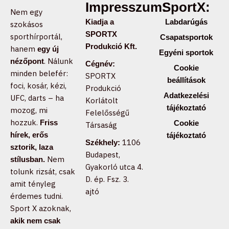
Impresszum:
SportX:
Nem egy
Kiadja a
Labdarúgás
szokásos
SPORTX
sporthírportál,
Csapatsportok
Produkció Kft.
hanem
egy új
Egyéni sportok
. Nálunk
nézőpont
Cégnév:
Cookie
minden belefér:
SPORTX
beállítások
foci, kosár, kézi,
Produkció
Adatkezelési
UFC, darts – ha
Korlátolt
tájékoztató
mozog, mi
Felelősségű
hozzuk.
Friss
Cookie
Társaság
hírek, erős
tájékoztató
1106
Székhely:
sztorik, laza
Budapest,
Nem
stílusban.
Gyakorló utca 4.
tolunk rizsát, csak
D. ép. Fsz. 3.
amit tényleg
ajtó
érdemes tudni.
Sport X azoknak,
akik nem csak