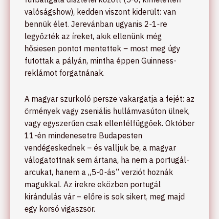
valóságshow), kedden viszont kiderült: van
bennük élet. Jerevánban ugyanis 2-1-re
legyőzték az íreket, akik ellenünk még
hősiesen pontot mentettek – most meg úgy
futottak a pályán, mintha éppen Guinness-
reklámot forgatnának.
A magyar szurkoló persze vakargatja a fejét: az
örmények vagy zseniális hullámvasúton ülnek,
vagy egyszerűen csak ellenfélfüggőek. Október
11-én mindenesetre Budapesten
vendégeskednek – és valljuk be, a magyar
válogatottnak sem ártana, ha nem a portugál-
arcukat, hanem a „5-0-ás” verziót hoznák
magukkal. Az írekre eközben portugál
kirándulás vár – előre is sok sikert, meg majd
egy korsó vigaszsör.