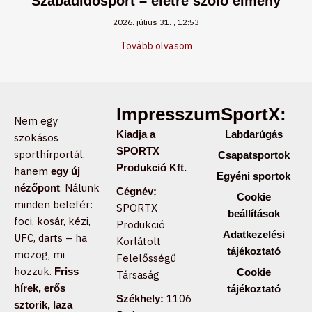
Szabadidősport – életre szóló élmény
2026. július 31.
12:53
Tovább olvasom
Impresszum:
SportX:
Nem egy
Kiadja a
Labdarúgás
szokásos
SPORTX
sporthírportál,
Csapatsportok
Produkció Kft.
hanem
egy új
Egyéni sportok
. Nálunk
nézőpont
Cégnév:
Cookie
minden belefér:
SPORTX
beállítások
foci, kosár, kézi,
Produkció
Adatkezelési
UFC, darts – ha
Korlátolt
tájékoztató
mozog, mi
Felelősségű
hozzuk.
Friss
Cookie
Társaság
hírek, erős
tájékoztató
1106
Székhely:
sztorik, laza