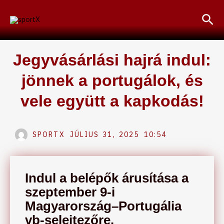
Skip
Sea
to
content
Jegyvásárlási hajrá indul:
jönnek a portugálok, és
vele együtt a kapkodás!
SPORTX
JÚLIUS 31, 2025
10:54
Indul a belépők árusítása a
szeptember 9-i
Magyarország–Portugália
vb-selejtezőre.