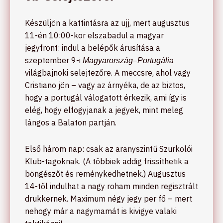
Készüljön a kattintásra az ujj, mert augusztus
11-én 10:00-kor elszabadul a magyar
jegyfront: indul a belépők árusítása a
szeptember 9-i
Magyarország–Portugália
világbajnoki selejtezőre. A meccsre, ahol vagy
Cristiano jön – vagy az árnyéka, de az biztos,
hogy a portugál válogatott érkezik, ami így is
elég, hogy elfogyjanak a jegyek, mint meleg
lángos a Balaton partján.
Első három nap: csak az aranyszintű Szurkolói
Klub-tagoknak. (A többiek addig frissíthetik a
böngészőt és reménykedhetnek.) Augusztus
14-től indulhat a nagy roham minden regisztrált
drukkernek. Maximum négy jegy per fő – mert
nehogy már a nagymamát is kivigye valaki