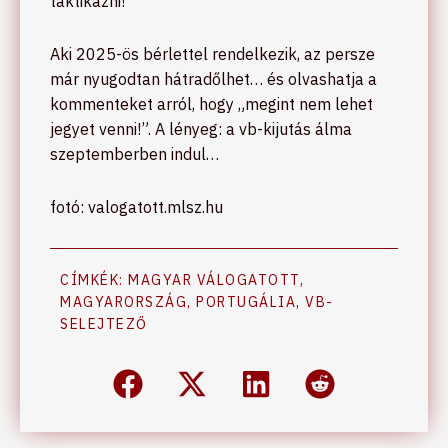
taktikázni!
Aki 2025-ös bérlettel rendelkezik, az persze
már nyugodtan hátradőlhet… és olvashatja a
kommenteket arról, hogy „megint nem lehet
jegyet venni!”. A lényeg: a vb-kijutás álma
szeptemberben indul…
fotó: valogatott.mlsz.hu
CÍMKÉK:
MAGYAR VÁLOGATOTT
,
MAGYARORSZÁG
,
PORTUGÁLIA
,
VB-
SELEJTEZŐ