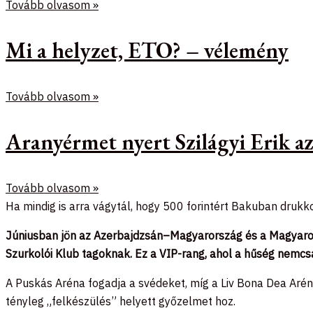
Tovább olvasom »
Mi a helyzet, ETO? – vélemény
Tovább olvasom »
Aranyérmet nyert Szilágyi Erik 
Tovább olvasom »
Ha mindig is arra vágytál, hogy 500 forintért Bakuban drukk
Júniusban jön az Azerbajdzsán–Magyarország és a Magyaror
Szurkolói Klub tagoknak. Ez a VIP-rang, ahol a hűség nemcsa
A Puskás Aréna fogadja a svédeket, míg a Liv Bona Dea Aréna 
tényleg „felkészülés” helyett győzelmet hoz.