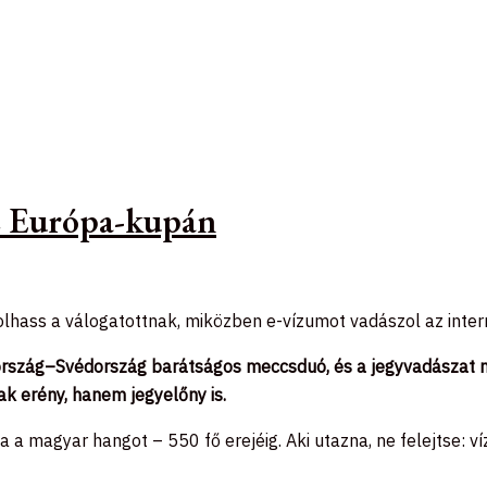
az Európa-kupán
olhass a válogatottnak, miközben e-vízumot vadászol az intern
szág–Svédország barátságos meccsduó, és a jegyvadászat má
k erény, hanem jegyelőny is.
a magyar hangot – 550 fő erejéig. Aki utazna, ne felejtse: ví