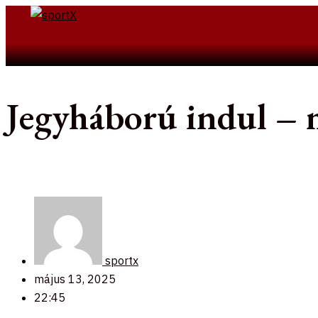
Skip
to
Search
content
Jegyháború indul – 
sportx
május 13, 2025
22:45