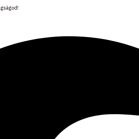
tagságod!