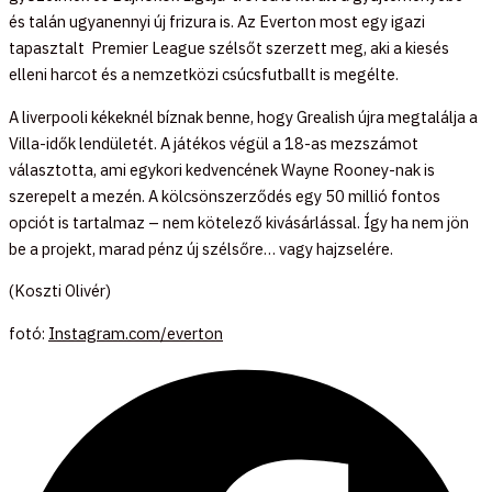
és talán ugyanennyi új frizura is. Az Everton most egy igazi
tapasztalt Premier League szélsőt szerzett meg, aki a kiesés
elleni harcot és a nemzetközi csúcsfutballt is megélte.
A liverpooli kékeknél bíznak benne, hogy Grealish újra megtalálja a
Villa-idők lendületét. A játékos végül a 18-as mezszámot
választotta, ami egykori kedvencének Wayne Rooney-nak is
szerepelt a mezén. A kölcsönszerződés egy 50 millió fontos
opciót is tartalmaz – nem kötelező kivásárlással. Így ha nem jön
be a projekt, marad pénz új szélsőre… vagy hajzselére.
(Koszti Olivér)
fotó:
Instagram.com/everton