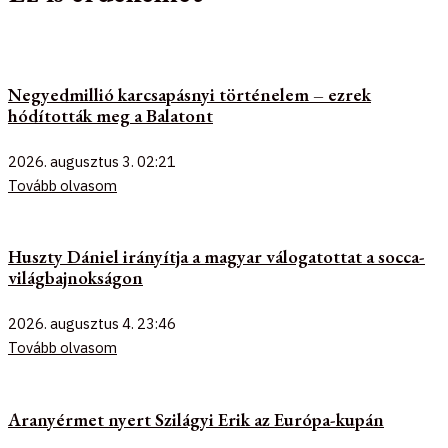
Negyedmillió karcsapásnyi történelem – ezrek
hódították meg a Balatont
2026. augusztus 3.
02:21
Tovább olvasom
Huszty Dániel irányítja a magyar válogatottat a socca-
világbajnokságon
2026. augusztus 4.
23:46
Tovább olvasom
Aranyérmet nyert Szilágyi Erik az Európa-kupán