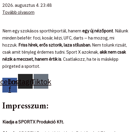
2026. augusztus 4.
23:48
Tovább olvasom
Nem egy szokásos sporthírportál, hanem
egy új nézőpont
. Nálunk
minden belefér: foci, kosár, kézi, UFC, darts – ha mozog, mi
hozzuk.
Friss hírek, erős sztorik, laza stílusban.
Nem tolunk rizsát,
csak amit tényleg érdemes tudni. Sport X azoknak,
akik nem csak
nézik a meccset, hanem értik is
. Csatlakozz, ha te is másképp
pörgeted a sportot.
acebook-
Instagram
Tiktok
f
Impresszum:
Kiadja a SPORTX Produkció Kft.