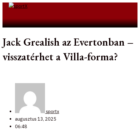
Skip
to
Search
content
Jack Grealish az Evertonban –
visszatérhet a Villa-forma?
sportx
augusztus 13, 2025
06:48