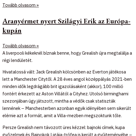
Tovább olvasom »
Aranyérmet nyert Szilágyi Erik az Európa-
kupán
Tovább olvasom »
A liverpooli kékeknél bíznak benne, hogy Grealish újra megtalálja a
régi lendületét.
Hivatalossá vált: Jack Grealish kölcsönben az Everton játékosa
lett a Manchester Citytől. A 28 éves angol középpályás 2021-ben
minden idők legdrágább brit igazolásaként (akkor), 100 millió
fontért érkezett az Aston Villától a Cityhez. Utolsó birminghami
szezonjában úgy játszott, mintha a védők csak statiszták
lennének – Manchesterben azonban egyik idényében sem sikerült
elérnie azt a formát, amit a Villa-mezben megszoktunk tőle.
Persze Grealish nem távozott üres kézzel: bajnoki címek, kupa
győzelmek és Bajnokok Ligája-trófea is került a gyűjteményébe –