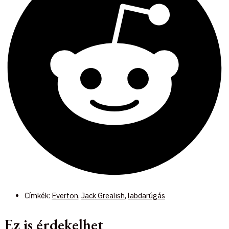
Címkék:
Everton
,
Jack Grealish
,
labdarúgás
Ez is érdekelhet