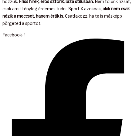
hozzuk.
Friss hírek, erős sztorik, laza stílusban.
Nem tolunk rizsát,
csak amit tényleg érdemes tudni. Sport X azoknak,
akik nem csak
nézik a meccset, hanem értik is
. Csatlakozz, ha te is másképp
pörgeted a sportot.
Facebook-f