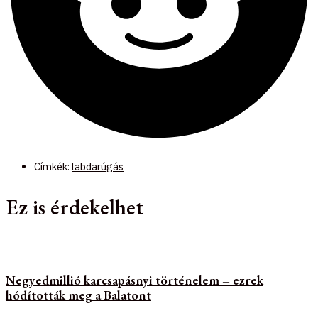
Címkék:
labdarúgás
Ez is érdekelhet
Negyedmillió karcsapásnyi történelem – ezrek
hódították meg a Balatont