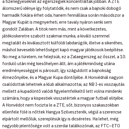
a tizenegyeseknél az egerszegiek koncentráltak jobban. A ZTE
álomszerű idénye így folytatódik, és nem csak a bajnoki dobogó
harmadik fokára érhet oda, hanem fennállása során másodszor a
Magyar Kupát is megnyerheti, erre tavaly nyáron senki sem
gondolt Zalában. A titok nem más, mint a következetes,
játékoskeretre szabott szakmai munka, a kiváló szemmel
megtalált és kiválasztott külföldi labdarúgók, illetve a sikeréhes,
máshol kevesebb lehetőséget kapó magyar játékosok beépítése.
No meg a türelem, ne felejtsük, ez a Zalaegerszeg az ősszel, a 10.
forduló után még kiesőhelyen állt, ám a játékminőség utána
eredményességgel is párosult, így száguldott a bajnokság
élmezőnyébe, és a Magyar Kupa döntőjébe. A Honvédnál nagyon
csalódottak lehetnek a klub alkalmazottai, az NB I-es visszajutás
mellett a kupadöntő valódi figyelemfelkeltő lett volna mindenki
számára, hogy a kispestiek visszatértek a magyar futball elitjébe.
A Honvédot nem focizta le a ZTE, sőt, bizonyos szakaszokban
ellenfele fölé is nőttek Hangya Szilveszterék, végül a szerencse
elpártolt mellőlük, szereplésük így is dicséretes. Ha lehet, még
nagyobb jelentősége volt a szerdai találkozónak, az FTC–ETO