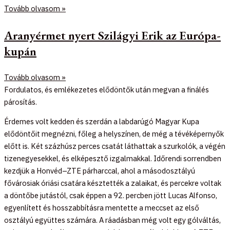
Tovább olvasom »
Aranyérmet nyert Szilágyi Erik az Európa-
kupán
Tovább olvasom »
Fordulatos, és emlékezetes elődöntők után megvan a finálés
párosítás.
Érdemes volt kedden és szerdán a labdarúgó Magyar Kupa
elődöntőit megnézni, főleg a helyszínen, de még a tévéképernyők
előtt is. Két százhúsz perces csatát láthattak a szurkolók, a végén
tizenegyesekkel, és elképesztő izgalmakkal. Időrendi sorrendben
kezdjük a Honvéd–ZTE párharccal, ahol a másodosztályú
fővárosiak óriási csatára késztették a zalaikat, és percekre voltak
a döntőbe jutástól, csak éppen a 92. percben jött Lucas Alfonso,
egyenlített és hosszabbításra mentette a meccset az első
osztályú együttes számára. A ráadásban még volt egy gólváltás,