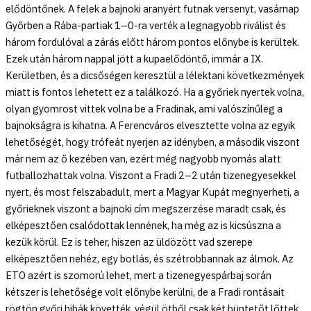
elődöntőnek. A felek a bajnoki aranyért futnak versenyt, vasárnap
Győrben a Rába-partiak 1–0-ra verték a legnagyobb riválist és
három fordulóval a zárás előtt három pontos előnybe is kerültek.
Ezek után három nappal jött a kupaelődöntő, immár a IX.
Kerületben, és a dicsőségen keresztül a lélektani következmények
miatt is fontos lehetett ez a találkozó. Ha a győriek nyertek volna,
olyan gyomrost vittek volna be a Fradinak, ami valószínűleg a
bajnokságra is kihatna. A Ferencváros elvesztette volna az egyik
lehetőségét, hogy trófeát nyerjen az idényben, a második viszont
már nem az ő kezében van, ezért még nagyobb nyomás alatt
futballozhattak volna. Viszont a Fradi 2–2 után tizenegyesekkel
nyert, és most felszabadult, mert a Magyar Kupát megnyerheti, a
győrieknek viszont a bajnoki cím megszerzése maradt csak, és
elképesztően csalódottak lennének, ha még az is kicsúszna a
kezük körül. Ez is teher, hiszen az üldözött vad szerepe
elképesztően nehéz, egy botlás, és szétrobbannak az álmok. Az
ETO azért is szomorú lehet, mert a tizenegyespárbaj során
kétszer is lehetősége volt előnybe kerülni, de a Fradi rontásait
rögtön győri hibák követték, végül ötből csak két büntetőt lőttek