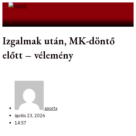
Skip
to
Search
content
Izgalmak után, MK-döntő
előtt – vélemény
sportx
április 23, 2026
14:57