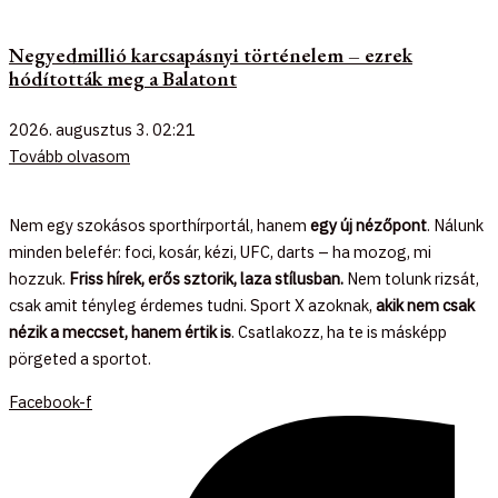
Negyedmillió karcsapásnyi történelem – ezrek
hódították meg a Balatont
2026. augusztus 3.
02:21
Tovább olvasom
Nem egy szokásos sporthírportál, hanem
egy új nézőpont
. Nálunk
minden belefér: foci, kosár, kézi, UFC, darts – ha mozog, mi
hozzuk.
Friss hírek, erős sztorik, laza stílusban.
Nem tolunk rizsát,
csak amit tényleg érdemes tudni. Sport X azoknak,
akik nem csak
nézik a meccset, hanem értik is
. Csatlakozz, ha te is másképp
pörgeted a sportot.
Facebook-f