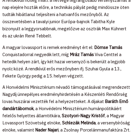
A rendkívüli hőség miatt a hétvége legrangosabb versenyszámát a
nap elejére hozták előre, a technikás pályát pedig mindössze öten
tudták hibátlanul teljesíteni a hatvanfős mezőnyből. Az
összevetésben a tavalyi junior Európa-bajnok Tabitha Kyle
bizonyult a leggyorsabbnak, megelőzve az osztrák Max Kühnert
és az ukrán René Tebbelt.
A magyar lovassport is remek eredményt ért el:
Dömse Tamás
Conquistadorral negyedik lett, míg
Mráz Tamás
Viva Centtel a
hetedik helyen zárt, így két hazai versenyző is bekerült a legjobb
nyolc közé. A rendkívül erős mezőnyben ifj. Szuhai Gyula a 13.,
Fekete György pedig a 15. helyen végzett.
A Honvédelmi Minisztérium névadó támogatásával megrendezett
Nagydíj ünnepélyes eredményhirdetésén a Készenléti Rendőrség
lovas huszárai vezették fel a helyezetteket. A díjakat
Baráth Ernő
dandártábornok
, a Honvédelmi Minisztérium humánpolitikáért
felelős helyettes államtitkára,
Szotyori-Nagy Kristóf
, a Magyar
Lovassport Szövetség elnöke,
Schlezák Melinda
, a versenybíróság
elnöke, valamint
Nader Najari
, a Zsolnay Porcelánmanufaktúra Zrt.