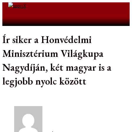
Skip
to
Search
content
Ír siker a Honvédelmi
Minisztérium Világkupa
Nagydíján, két magyar is a
legjobb nyolc között